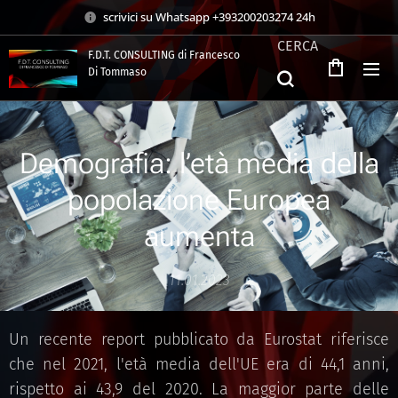
scrivici su Whatsapp +393200203274 24h
CERCA
F.D.T. CONSULTING di Francesco
Di Tommaso
.
Demografia: l’età media della
popolazione Europea
aumenta
11.01.2023
Un recente report pubblicato da Eurostat riferisce
che nel 2021, l'età media dell'UE era di 44,1 anni,
rispetto ai 43,9 del 2020. La maggior parte delle