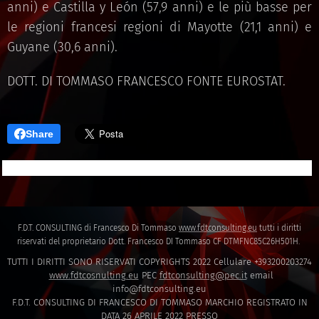
anni) e Castilla y León (57,9 anni) e le più basse per
le regioni francesi regioni di Mayotte (21,1 anni) e
Guyane (30,6 anni).
DOTT. DI TOMMASO FRANCESCO FONTE EUROSTAT.
Share
F.D.T. CONSULTING di Francesco Di Tommaso
www.fdtconsulting.eu
tutti i diritti
riservati del proprietario Dott. Francesco DI Tommaso CF DTMFNC85C26H501H.
TUTTI I DIRITTI SONO RISERVATI COPYRIGHTS 2022 Cellulare +393200203274
www.fdtcosnulting.eu
PEC
fdtconsulting@pec.it
email
info@fdtconsulting.eu
F.D.T. CONSULTING DI FRANCESCO DI TOMMASO MARCHIO REGISTRATO IN
DATA 26 APRILE 2022 PRESSO