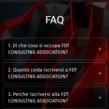
FAQ
1. Di che cosa si occupa FDT
CONSULTING ASSOCIATION?
Di che cosa si occupa l'associazione?
Si
occupa di assistere a lavoratori e
2. Quanto costa iscriversi a FDT
imprenditori per le pratiche relative a
CONSULTING ASSOCIATION?
dichiarazione dei redditi e pratiche fiscali.
La quota di iscrizione presso l'associazione
e' rinnovabile di anno in anno?
Si
3. Perche' Iscriversi alla FDT
certamente ci sono diverse tipologie di
CONSULTING ASSOCIATION?
quote da 30 euro che include una