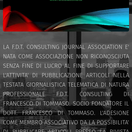
LA F.D.T. CONSULTING JOURNAL ASSOCIATION E'
NATA COME ASSOCIAZIONE NON RICONOSCIUTA
SENZA FINE DI LUCRO AL FINE DI SUPPORTARE
L'ATTIVITA' DI PUBBLICAZIONE ARTICOLI NELLA
TESTATA GIORNALISTICA TELEMATICA DI NATURA
PROFESSIONALE F.D.T. CONSULTING DI
FRANCESCO DI TOMMASO. SOCIO FONDATORE IL
DOTT. FRANCESCO DI TOMMASO. L'ADESIONE
COME MEMBRO ASSOCIATIVO DA LA POSSIBILITA'
DI PUBBLICARE ARTICOLI PRESSO LA RIVISTA