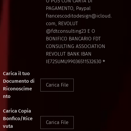
O POS CON CARTA DI
PAGAMENTO, Paypal
francescoditodesign@icloud.
com, REVOLUT
@fdtconsulting23 E O
BONIFICO BANCARIO FDT
CONSULTING ASSOCIATION
REVOLUT BANK IBAN
IE72SUMU99036511532630
Carica il tuo
Documento di
Carica File
Riconoscime
nto
Carica Copia
Bonfico/Rice
Carica File
vuta