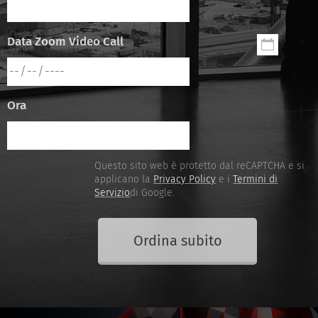
Data Zoom Video Call
Ora
Questo sito web è protetto dal reCAPTCHA e si
applicano la
Privacy Policy
e i
Termini di
Servizio
di Google.
Ordina subito