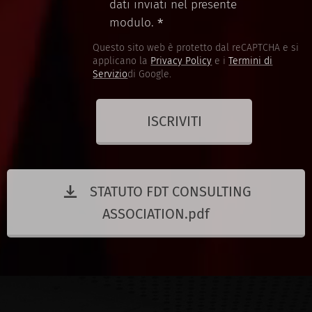
dati inviati nel presente
modulo.
Questo sito web è protetto dal reCAPTCHA e si
applicano la
Privacy Policy
e i
Termini di
Servizio
di Google.
ISCRIVITI
STATUTO FDT CONSULTING
ASSOCIATION.pdf