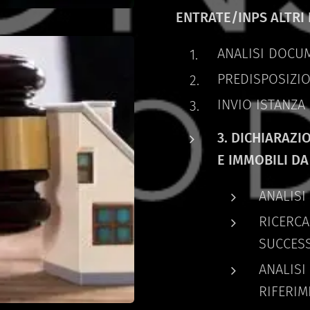
ENTRATE/INPS ALTRI 
ANALISI DOCU
PREDISPOSIZI
INVIO ISTANZA
3. DICHIARAZI
E IMMOBILI DA
ANALIS
RICERCA
SUCCES
ANALISI
RIFERI