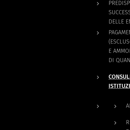
PREDISP
SUCCESS
DELLE E
PAGAME
(ESCLU
E AMMON
DI QUAN
CONSULE
ISTITUZ
A
R