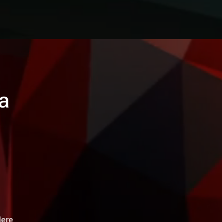
a
dere