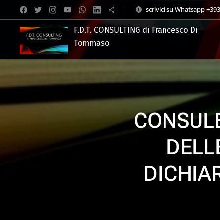
scrivici su Whatsapp +39
F.D.T. CONSULTING di Francesco Di
Tommaso
.
CONSULE
DELL
DICHIAR