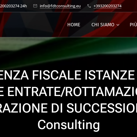
3200203274 24h
info@fdtconsulting.eu
+393200203274
HOME
CHI SIAMO
PI
NZA FISCALE ISTANZE
E ENTRATE/ROTTAMAZI
AZIONE DI SUCCESSION
Consulting