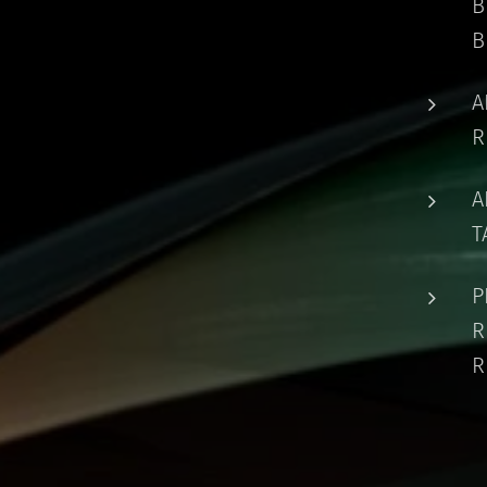
B
B
A
R
A
T
P
R
R