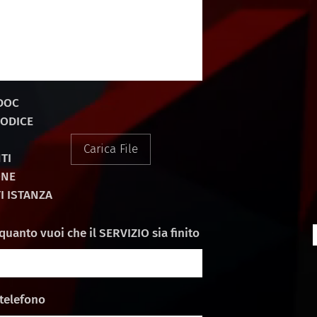
 DOC
CODICE
Carica File
TI
ONE
 ISTANZA
quanto vuoi che il SERVIZIO sia finito
telefono