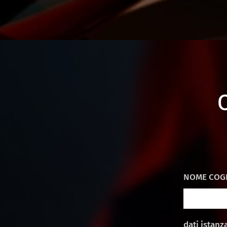
NOME COG
dati istan