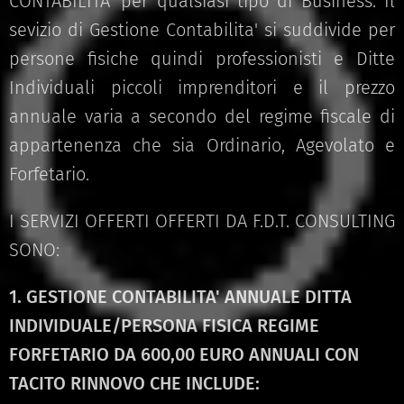
CONTABILITA' per qualsiasi tipo di Business. Il
sevizio di Gestione Contabilita' si suddivide per
persone fisiche quindi professionisti e Ditte
Individuali piccoli imprenditori e il prezzo
annuale varia a secondo del regime fiscale di
appartenenza che sia Ordinario, Agevolato e
Forfetario.
I SERVIZI OFFERTI OFFERTI DA F.D.T. CONSULTING
SONO:
1. GESTIONE CONTABILITA' ANNUALE DITTA
INDIVIDUALE/PERSONA FISICA REGIME
FORFETARIO DA 600,00 EURO ANNUALI CON
TACITO RINNOVO CHE INCLUDE: