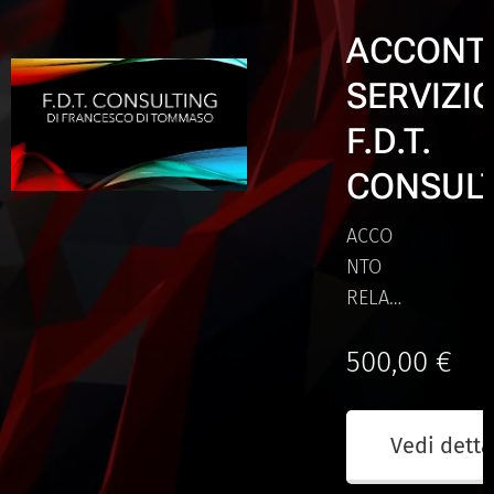
ACCONT
SERVIZI
F.D.T.
CONSUL
ACCO
NTO
RELATI
VE A
500,00
€
PRATI
CHE TI
CONS
Vedi detta
ULENZ
A