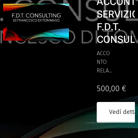
ACCONT
SERVIZI
F.D.T.
CONSUL
ACCO
NTO
RELATI
VE A
500,00
€
PRATI
CHE TI
CONS
Vedi detta
ULENZ
A
AZIEN