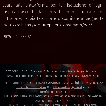
usare tale piattaforma per la risoluzione di ogni
disputa nascente dal contratto online stipulato con
il Titolare. La piattaforma è disponibile al seguente
indirizzo:
https://ec.europa.eu/consumers/odr/
Data 02/12/2021
F.D.T. CONSULTING di Francesco Di Tommaso
www.fdtconsulting.eu
tutti i diritti
riservati del proprietario Dott. Francesco DI Tommaso CF DTMFNC85C26H501H.
TUTTI I DIRITTI SONO RISERVATI COPYRIGHTS 2022 Cellulare +393200203274
www.fdtcosnulting.eu
PEC
fdtconsulting@pec.it
email
info@fdtconsulting.eu
F.D.T. CONSULTING DI FRANCESCO DI TOMMASO MARCHIO REGISTRATO IN
DATA 26 APRILE 2022 PRESSO
IL MINISTERO DELLO SVILUPPO ECONOMICO QUALSIASI USO NON