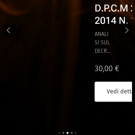
AITH
D.P.C.M 
2014 N. 
ANALI
SI SUL
DECRE
TO
30,00
€
RIORG
ANIZZ
tagli
AZION
Vedi detta
E
SETTO
RE
PUBB
LICO.