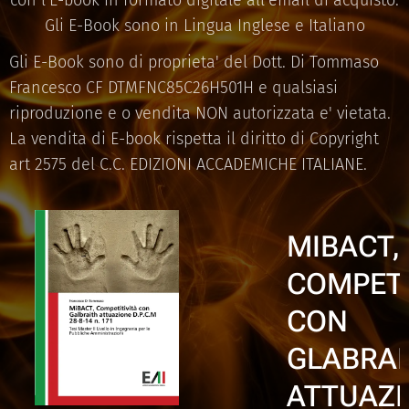
con l'E-book in formato digitale all'email di acquisto.
Gli E-Book sono in Lingua Inglese e Italiano
Gli E-Book sono di proprieta' del Dott. Di Tommaso
Francesco CF DTMFNC85C26H501H e qualsiasi
riproduzione e o vendita NON autorizzata e' vietata.
La vendita di E-book rispetta il diritto di Copyright
art 2575 del C.C. EDIZIONI ACCADEMICHE ITALIANE.
R,
MIBACT,
ITIVITA'
COMPETI
CON
AMENTO
GLABRAI
ATTUAZ