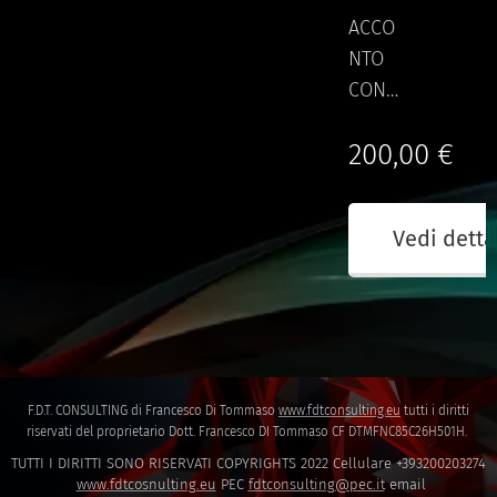
ACCO
NTO
CONS
ULENZ
200,00
€
A
AZIEN
DALE
Vedi detta
FISCA
LE E
DICHI
ARAZI
ONE
DI
F.D.T. CONSULTING di Francesco Di Tommaso
www.fdtconsulting.eu
tutti i diritti
SUCCE
riservati del proprietario Dott. Francesco DI Tommaso CF DTMFNC85C26H501H.
SSION
TUTTI I DIRITTI SONO RISERVATI COPYRIGHTS 2022 Cellulare +393200203274
www.fdtcosnulting.eu
PEC
fdtconsulting@pec.it
email
E