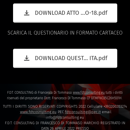
DOWNLOAD ATTO ...O-18.pdf
SCARICA IL QUESTIONARIO IN FORMATO CARTACEO
DOWNLOAD QUEST... ITA.pdf
F.D.T. CONSULTING di Francesco Di Tommaso
www.fdtconsulting.eu
tutti i diritti
riservati del proprietario Dott. Francesco DI Tommaso CF DTMFNC85C26H501H.
TUTTI I DIRITTI SONO RISERVATI COPYRIGHTS 2022 Cellulare +393200203274
www.fdtcosnulting.eu
PEC
fdtconsulting@pec.it
email
info@fdtconsulting.eu
F.D.T. CONSULTING DI FRANCESCO DI TOMMASO MARCHIO REGISTRATO IN
DATA 26 APRILE 2022 PRESSO