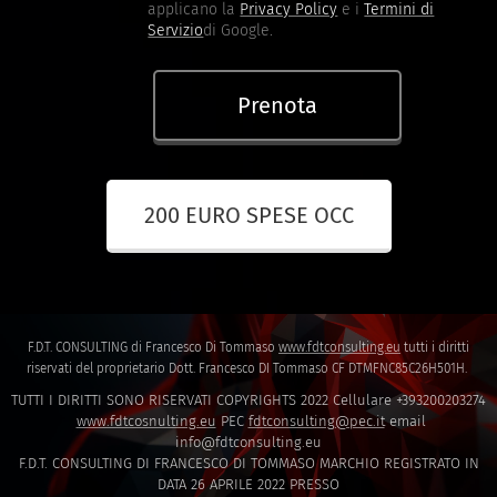
applicano la
Privacy Policy
e i
Termini di
Servizio
di Google.
Prenota
200 EURO SPESE OCC
F.D.T. CONSULTING di Francesco Di Tommaso
www.fdtconsulting.eu
tutti i diritti
riservati del proprietario Dott. Francesco DI Tommaso CF DTMFNC85C26H501H.
TUTTI I DIRITTI SONO RISERVATI COPYRIGHTS 2022 Cellulare +393200203274
www.fdtcosnulting.eu
PEC
fdtconsulting@pec.it
email
info@fdtconsulting.eu
F.D.T. CONSULTING DI FRANCESCO DI TOMMASO MARCHIO REGISTRATO IN
DATA 26 APRILE 2022 PRESSO