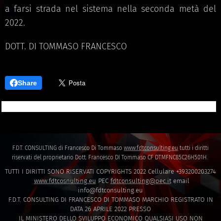
a farsi strada nel sistema nella seconda metà del
2022.
DOTT. DI TOMMASO FRANCESCO
Share
F.D.T. CONSULTING di Francesco Di Tommaso
www.fdtconsulting.eu
tutti i diritti
riservati del proprietario Dott. Francesco DI Tommaso CF DTMFNC85C26H501H.
TUTTI I DIRITTI SONO RISERVATI COPYRIGHTS 2022 Cellulare +393200203274
www.fdtcosnulting.eu
PEC
fdtconsulting@pec.it
email
info@fdtconsulting.eu
F.D.T. CONSULTING DI FRANCESCO DI TOMMASO MARCHIO REGISTRATO IN
DATA 26 APRILE 2022 PRESSO
IL MINISTERO DELLO SVILUPPO ECONOMICO QUALSIASI USO NON