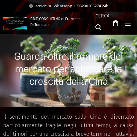
scrivici su Whatsapp +393200203274 24h
CERCA
F.D.T. CONSULTING di Francesco
Di Tommaso
.
Guarda oltre il rumore del
mercato per sbloccare la
crescita della Cina
28.09.2022
Il sentimento del mercato sulla Cina è diventato
particolarmente fragile negli ultimi tempi, a causa
dei timori per una crescita a breve termine. Tuttavia,