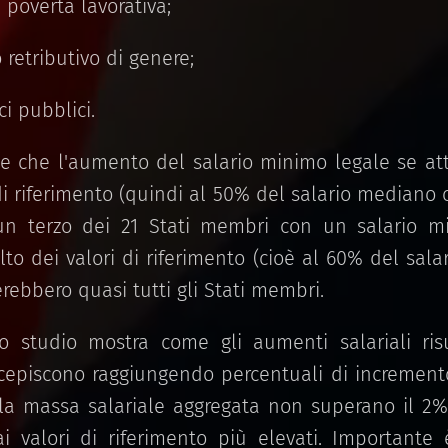
i povertà lavorativa;
io retributivo di genere;
ci pubblici.
uce che l'aumento del salario minimo legale se a
di riferimento (quindi al 50% del salario mediano
un terzo dei 21 Stati membri con un salario m
lto dei valori di riferimento (cioè al 60% del sa
rebbero quasi tutti gli Stati membri.
o studio mostra come gli aumenti salariali risu
ercepiscono raggiungendo percentuali di increment
lla massa salariale aggregata non superano il 2%
 valori di riferimento più elevati. Importante