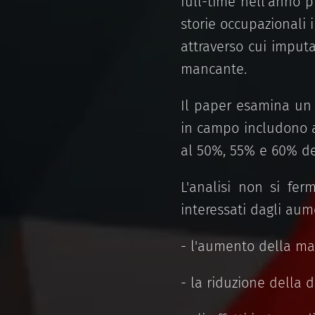
full-time nell'anno p
storie occupazionali i
attraverso cui imputa
mancante.
Il paper esamina un 
in campo includono a
al 50%, 55% e 60% de
L'analisi non si fer
interessati dagli aum
- l'aumento della mas
- la riduzione della d