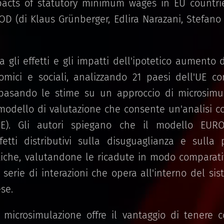
pacts of statutory minimum wages in EU countri
D (di Klaus Grünberger, Edlira Narazani, Stefano 
 gli effetti e gli impatti dell'ipotetico aumento
nomici e sociali, analizzando 21 paesi dell'UE 
basando le stime su un approccio di microsimul
ello di valutazione che consente un'analisi com
'UE). Gli autori spiegano che il modello EU
fetti distributivi sulla disuguaglianza e sulla 
etiche, valutandone le ricadute in modo comparativ
 serie di interazioni che opera all'interno del si
se.
n microsimulazione offre il vantaggio di tenere 