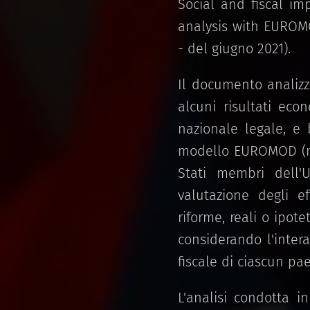
Social and fiscal im
analysis with EUROMO
- del giugno 2021).
Il documento analizza
alcuni risultati eco
nazionale legale, e 
modello EUROMOD (mod
Stati membri dell
valutazione degli ef
riforme, reali o ipot
considerando l'intera
fiscale di ciascun pae
L'analisi condotta i