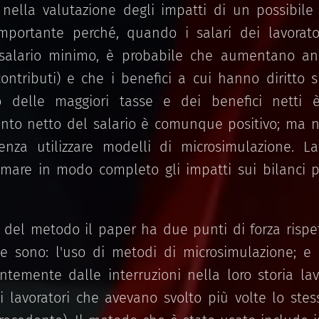
 nella valutazione degli impatti di un possibil
portante perché, quando i salari dei lavorat
l salario minimo, è probabile che aumentano anc
contributi) e che i benefici a cui hanno diritto 
tto delle maggiori tasse e dei benefici netti 
nto netto del salario è comunque positivo; ma 
senza utilizzare modelli di microsimulazione. L
mare in modo completo gli impatti sui bilanci 
 del metodo il paper ha due punti di forza rispe
e sono: l'uso di metodi di microsimulazione; e l'
ntemente dalle interruzioni nella loro storia lav
ai lavoratori che avevano svolto più volte lo ste