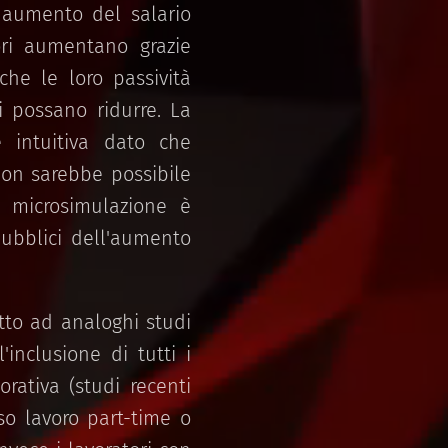
e aumento del salario
ori aumentano grazie
he le loro passività
si possano ridurre. La
è intuitiva dato che
non sarebbe possibile
a microsimulazione è
pubblici dell'aumento
tto ad analoghi studi
inclusione di tutti i
orativa (studi recenti
sso lavoro part-time o