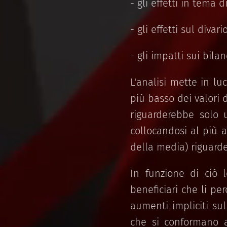
- gli effetti in tema d
- gli effetti sul divar
- gli impatti sui bilan
L'analisi mette in l
più basso dei valori 
riguarderebbe solo 
collocandosi al più a
della media) riguarde
In funzione di ciò l
beneficiari che li p
aumenti impliciti su
che si conformano ai