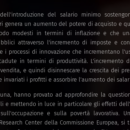
dell'introduzione del salario minimo sostengon
ari genera un aumento del potere di acquisto e q
riodo modesti in termini di inflazione e che u
ubblici attraverso l'incremento di imposte e con
e i processi di innovazione che incrementano l'uso
icadute in termini di produttività. L'incremento d
 vendita, e quindi disinnescare la crescita dei pr
nvariati i profitti e assorbire l'aumento dei salari
rtuna, hanno provato ad approfondire la question
ili e mettendo in luce in particolare gli effetti del
 sull'occupazione e sulla povertà lavorativa. U
 Research Center della Commissione Europea, si 