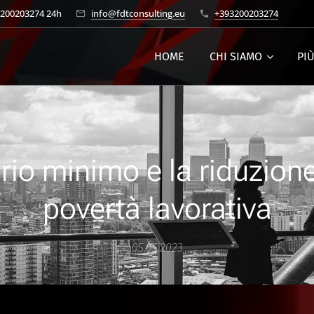
3200203274 24h
info@fdtconsulting.eu
+393200203274
HOME
CHI SIAMO
PI
ario minimo e la riduzion
povertà lavorativa
05.05.2023