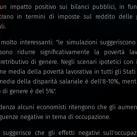
n impatto positivo sui bilanci pubblici, in fu
strano in termini di imposte sul reddito delle 
li.
molto interessanti: "le simulazioni suggeriscon
ono ridurre significativamente la povertà lavo
 retributivo di genere. Negli scenari ipotetici con 
one media della povertà lavorativa in tutti gli Sta
media della disparità salariale è dell'8-10%, men
o di genere è del 5%".
enza alcuni economisti ritengono che gli aumen
uenze negative in tema di occupazione.
uggerisce che gli effetti negativi sull'occupazio