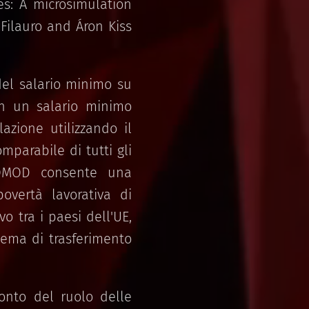
es: A microsimulation
Filauro and Áron Kiss
 del salario minimo su
con un salario minimo
azione utilizzando il
parabile di tutti gli
ROMOD consente una
povertà lavorativa di
o tra i paesi dell'UE,
stema di trasferimento
conto del ruolo delle