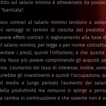
ttito sul salario minimo è attraversato da posizio
 "barricata".
sono contrari al salario minimo tendono a sost
hi vantaggi in termini di crescita del prodotto
avere effetti contrari. Il ragionamento alla base 
l salario minimo, per legge o per norme contrattu
mentare i prezzi, quindi l'inflazione, e che questa
elle fasce più povere comprimendo gli acquisti pe
mia. L'aumento dei tassi di interesse, inoltre, avv
idurrebbe gli investimenti e quindi l'occupazione; 
el medio e lungo periodo l'aumento dei salar
 della produttività ma nessuno si spinge a pens
gia cambia in continuazione e che sovente non è va