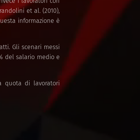
nvece i lavoratori con
andolini et al. (2010),
 questa informazione è
ti. Gli scenari messi
% del salario medio e
a quota di lavoratori