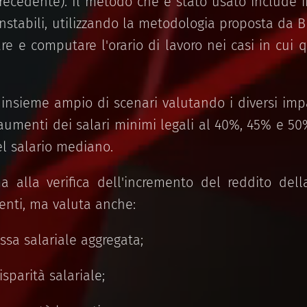
recedente). Il metodo che è stato usato include i
nstabili, utilizzando la metodologia proposta da Br
re e computare l'orario di lavoro nei casi in cui
insieme ampio di scenari valutando i diversi impat
umenti dei salari minimi legali al 40%, 45% e 50
l salario mediano.
ma alla verifica dell'incremento del reddito dell
enti, ma valuta anche:
sa salariale aggregata;
isparità salariale;