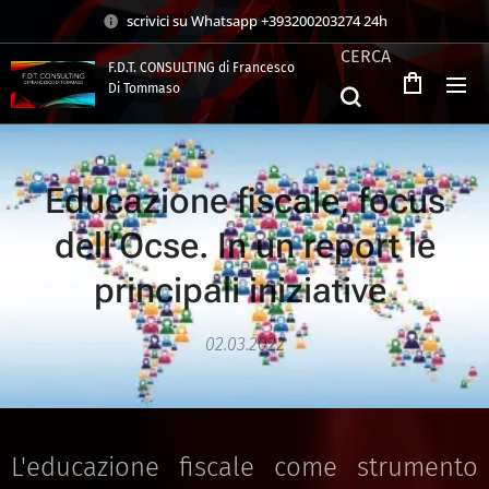
scrivici su Whatsapp +393200203274 24h
CERCA
F.D.T. CONSULTING di Francesco
Di Tommaso
.
Educazione fiscale, focus
dell’Ocse. In un report le
principali iniziative
02.03.2022
L'educazione fiscale come strumento