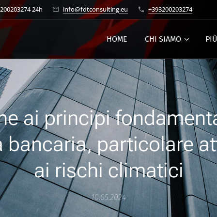
3200203274 24h
info@fdtconsulting.eu
+393200203274
HOME
CHI SIAMO
PI
e ai principi fondamenta
a bancaria, particolare a
ai rischi climatici
10.05.2024