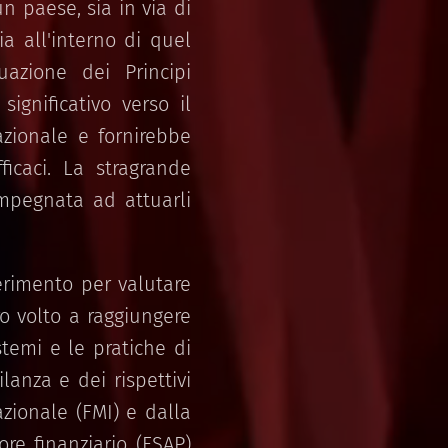
n paese, sia in via di
ia all'interno di quel
uazione dei Principi
ignificativo verso il
azionale e fornirebbe
ficaci. La stragrande
impegnata ad attuarli
erimento per valutare
uro volto a raggiungere
stemi e le pratiche di
ilanza e dei rispettivi
zionale (FMI) e dalla
re finanziario (FSAP)