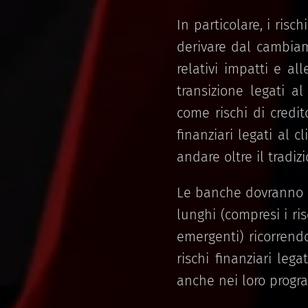
In particolare, i risch
derivare dal cambiam
relativi impatti e al
transizione legati al
come rischi di credito
finanziari legati al 
andare oltre il tradiz
Le banche dovranno va
lunghi (compresi i risc
emergenti) ricorrend
rischi finanziari leg
anche nei loro progra