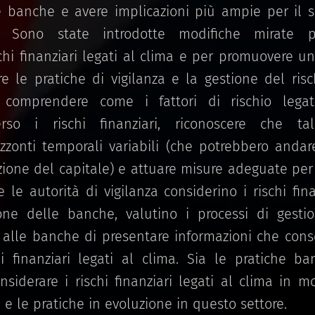
le banche e avere implicazioni più ampie per il 
ria. Sono state introdotte modifiche mirate p
schi finanziari legati al clima e per promuovere u
are le pratiche di vigilanza e la gestione del ris
comprendere come i fattori di rischio lega
erso i rischi finanziari, riconoscere che ta
izzonti temporali variabili (che potrebbero andare
zione del capitale) e attuare misure adeguate per m
e le autorità di vigilanza considerino i rischi fina
one delle banche, valutino i processi di gesti
alle banche di presentare informazioni che cons
hi finanziari legati al clima. Sia le pratiche b
siderare i rischi finanziari legati al clima in mo
 e le pratiche in evoluzione in questo settore.