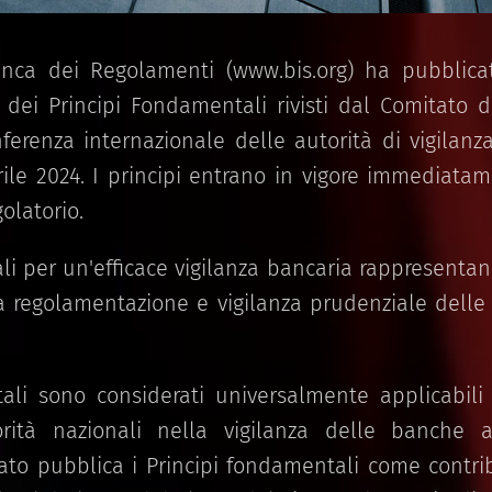
nca dei Regolamenti (www.bis.org) ha pubblica
 dei Principi Fondamentali rivisti dal Comitato d
erenza internazionale delle autorità di vigilanz
prile 2024. I principi entrano in vigore immediata
olatorio.
li per un'efficace vigilanza bancaria rappresentan
regolamentazione e vigilanza prudenziale delle
ali sono considerati universalmente applicabil
orità nazionali nella vigilanza delle banche al
itato pubblica i Principi fondamentali come contr