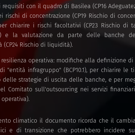
i requisiti con il quadro di Basilea (CP16 Adeguate
ei rischi di concentrazione (CP19 Rischio di concen
per chiarire i rischi facoltativi (CP23 Rischio di 
o) e la valutazione da parte delle banche de
à (CP24 Rischio di liquidità).
e resilienza operativa: modifiche alla definizione di 
o di "entità infragruppo" (BCP10.1), per chiarire le 
 delle strategie di uscita delle banche, e per megl
l Comitato sull'outsourcing nei servizi finanziar
 operativa).
nto climatico il documento ricorda che il cambi
sici e di transizione che potrebbero incidere su