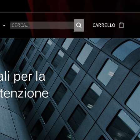
Ù
CARRELLO
li per la
ttenzione