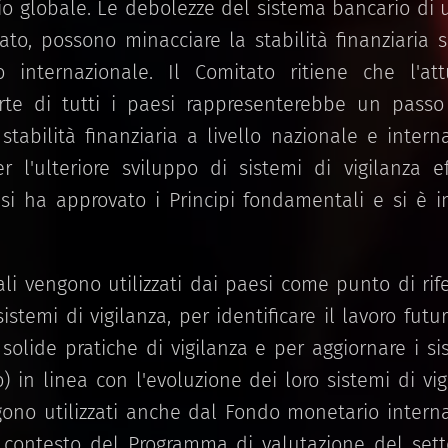
io globale. Le debolezze del sistema bancario di u
to, possono minacciare la stabilità finanziaria s
 internazionale. Il Comitato ritiene che l'att
e di tutti i paesi rappresenterebbe un passo s
stabilità finanziaria a livello nazionale e intern
'ulteriore sviluppo di sistemi di vigilanza ef
i ha approvato i Principi fondamentali e si è 
ali vengono utilizzati dai paesi come punto di rif
 sistemi di vigilanza, per identificare il lavoro fut
 solide pratiche di vigilanza e per aggiornare i si
) in linea con l'evoluzione dei loro sistemi di vig
gono utilizzati anche dal Fondo monetario interna
ontesto del Programma di valutazione del setto