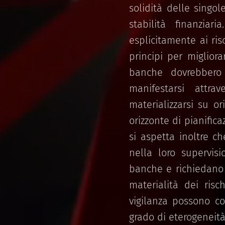
solidità delle singo
stabilità finanzia
esplicitamente ai ri
principi per miglior
banche dovrebbero 
manifestarsi attrav
materializzarsi su or
orizzonte di pianifica
si aspetta inoltre ch
nella loro supervisi
banche e richiedano 
materialità dei risc
vigilanza possono con
grado di eterogeneità