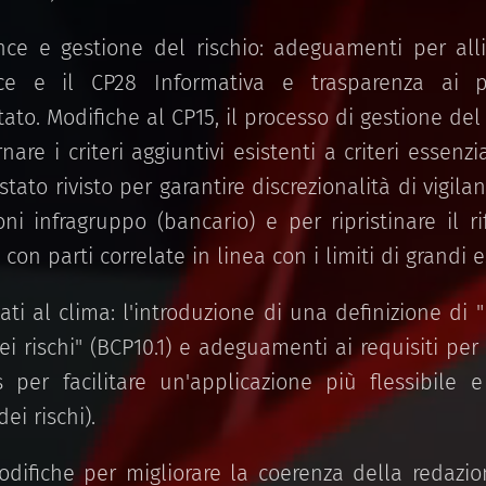
ce e gestione del rischio: adeguamenti per all
ce e il CP28 Informativa e trasparenza ai pr
to. Modifiche al CP15, il processo di gestione del r
are i criteri aggiuntivi esistenti a criteri essenzi
stato rivisto per garantire discrezionalità di vigila
i infragruppo (bancario) e per ripristinare il ri
con parti correlate in linea con i limiti di grandi e
gati al clima: l'introduzione di una definizione di "r
ei rischi" (BCP10.1) e adeguamenti ai requisiti per 
 per facilitare un'applicazione più flessibile 
ei rischi).
modifiche per migliorare la coerenza della redazio