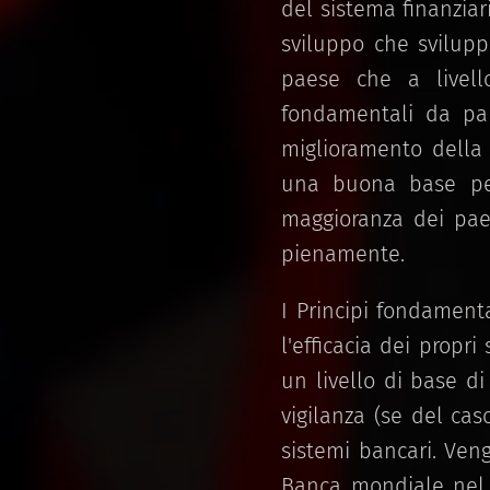
del sistema finanziar
sviluppo che sviluppa
paese che a livello
fondamentali da part
miglioramento della 
una buona base per l
maggioranza dei paes
pienamente.
I Principi fondament
l'efficacia dei propri
un livello di base di
vigilanza (se del caso
sistemi bancari. Ven
Banca mondiale nel c