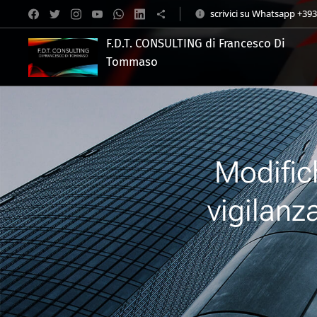
scrivici su Whatsapp +39
F.D.T. CONSULTING di Francesco Di
Tommaso
.
Modifich
vigilanz