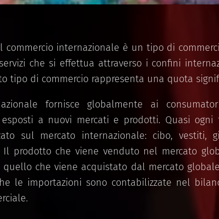
 commercio internazionale è un tipo di commerc
servizi che si effettua attraverso i confini interna
to tipo di commercio rappresenta una quota signifi
nazionale fornisce globalmente ai consumator
e esposti a nuovi mercati e prodotti. Quasi ogni
to sul mercato internazionale: cibo, vestiti, gio
a. Il prodotto che viene venduto nel mercato gl
 quello che viene acquistato dal mercato global
che le importazioni sono contabilizzate nel bila
ciale.