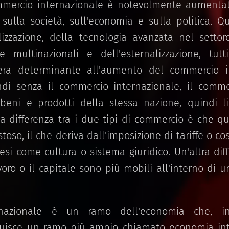
mercio internazionale è notevolmente aumentata
 sulla società, sull'economia e sulla politica. 
alizzazione, della tecnologia avanzata nel settore
le multinazionali e dell'esternalizzazione, tu
era determinante all'aumento del commercio i
indi senza il commercio internazionale, il comm
beni e prodotti della stessa nazione, quindi l
a differenza tra i due tipi di commercio è che qu
oso, il che deriva dall'imposizione di tariffe o cos
aesi come cultura o sistema giuridico. Un'altra diff
voro o il capitale sono più mobili all'interno di
rnazionale è un ramo dell'economia che, in
ituisce un ramo più ampio chiamato economia int