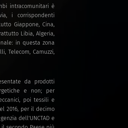
mbi intracomunitari è
a, i corrispondenti
ttutto Giappone, Cina,
attutto Libia, Algeria,
ionale: in questa zona
elli, Telecom, Camuzzi,
resentate da prodotti
rgetiche e non; per
canici, poi tessili e
el 2016, per il decimo
agenzia dell'UNCTAD e
a il secondo Paese più