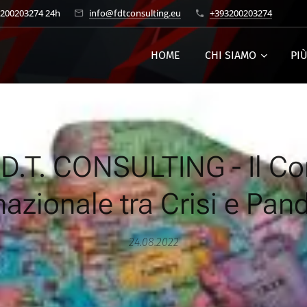
3200203274 24h
info@fdtconsulting.eu
+393200203274
HOME
CHI SIAMO
PI
.D.T. CONSULTING - Il C
nazionale tra Crisi e Pa
24.08.2022