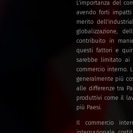
L'importanza del com
avendo forti impatti
merito dell'industri
globalizzazione, del
contribuito in mani
questi fattori e qu
sarebbe limitato ai 
commercio interno. L
generalmente più cost
alle differenze tra P
produttivi come il la
più Paesi.
Il commercio inte
internazionale, cost