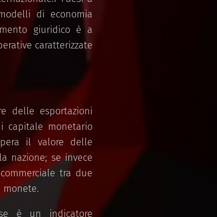
modelli di economia
namento giuridico è a
perative caratterizzate
e delle esportazioni
i capitale monetario
pera il valore delle
la nazione; se invece
a commerciale tra due
ve monete.
ese è un indicatore