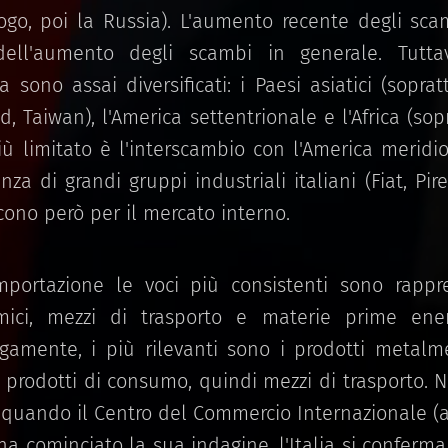
uogo, poi la Russia). L'aumento recente degli sca
ell'aumento degli scambi in generale. Tuttavi
ia sono assai diversificati: i Paesi asiatici (sopra
, Taiwan), l'America settentrionale e l'Africa (sopr
Più limitato è l'interscambio con l'America merid
za di grandi gruppi industriali italiani (Fiat, Pir
ono però per il mercato interno.
importazione le voci più consistenti sono rapp
imici, mezzi di trasporto e materie prime ene
ogamente, i più rilevanti sono i prodotti metalmec
 prodotti di consumo, quindi mezzi di trasporto. N
quando il Centro del Commercio Internazionale (
ha cominciato la sua indagine, l'Italia si conferm