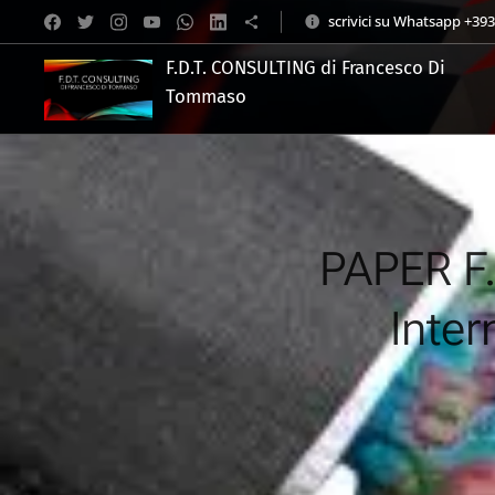
scrivici su Whatsapp +39
F.D.T. CONSULTING di Francesco Di
Tommaso
.
PAPER F
Inter