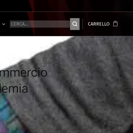
Ù
CARRELLO
ommercio
ndemia