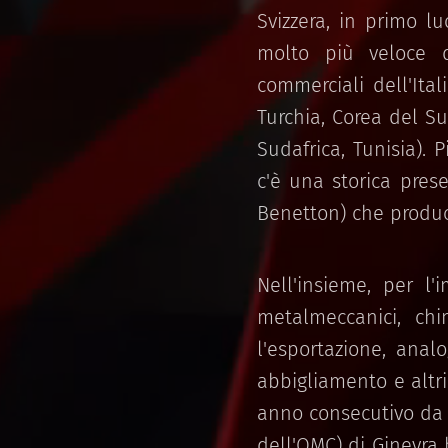
Svizzera, in primo l
molto più veloce d
commerciali dell'Ital
Turchia, Corea del Sud
Sudafrica, Tunisia). 
c'è una storica presen
Benetton) che produc
Nell'insieme, per l'
metalmeccanici, ch
l'esportazione, anal
abbigliamento e altri
anno consecutivo da 
dell'OMC) di Ginevra 