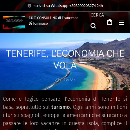
scrivici su Whatsapp +393200203274 24h
CERCA
F.D.T. CONSULTING di Francesco
Di Tommaso
.
TENERIFE, L'ECONOMIA CHE
VOLA
21.03.2023
Come è logico pensare, l'economia di Tenerife si
basa soprattutto sul
turismo
. Ogni anni sono milioni
i turisti spagnoli, europei e americani che si recano a
passare le loro vacanze in questa isola, complice il