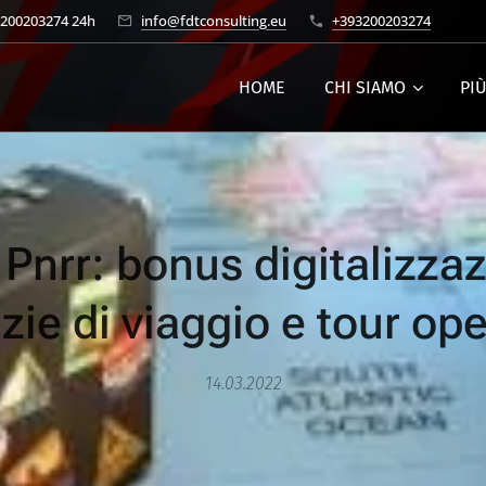
3200203274 24h
info@fdtconsulting.eu
+393200203274
HOME
CHI SIAMO
PI
Pnrr: bonus digitalizza
zie di viaggio e tour op
14.03.2022