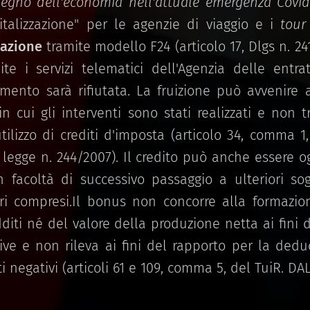
tegno dell'economia nell'attuale emergenza Covid
italizzazione" per le agenzie di viaggio e i
tour
azione
tramite modello F24 (articolo 17, Dlgs n. 24
te i servizi telematici dell'Agenzia delle entrat
amento sarà rifiutata. La fruizione può avvenire 
n cui gli interventi sono stati realizzati e non 
utilizzo di crediti d'imposta (articolo 34, comma 
 legge n. 244/2007). Il credito può anche essere 
n facoltà di successivo passaggio a ulteriori sog
ari compresi.Il bonus non concorre alla formazion
diti né del valore della produzione netta ai fini 
tive e non rileva ai fini del rapporto per la dedu
i negativi (articoli 61 e 109, comma 5, del TuiR. D