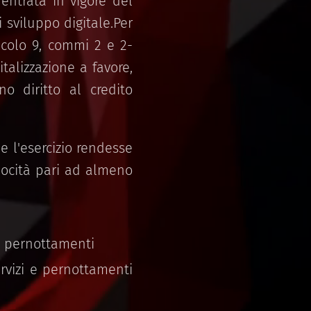
entrata in vigore del
i sviluppo digitale.Per
rticolo 9, commi 2 e 2-
italizzazione a favore,
no diritto al credito
e l'esercizio rendesse
elocità pari ad almeno
 e pernottamenti
rvizi e pernottamenti