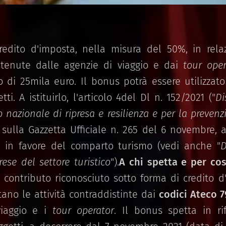
redito d'imposta, nella misura del 50%, in rel
stenute dalle agenzie di viaggio e dai
tour oper
di 25mila euro. Il bonus potrà essere utilizza
ti. A istituirlo, l'articolo 4del Dl n. 152/2021 ("
Di
 nazionale di ripresa e resilienza e per la prevenzi
 sulla Gazzetta Ufficiale n. 265 del 6 novembre, 
e in favore del comparto turismo (vedi anche "
D
rese del settore turistico
").
A chi spetta e per co
 contributo riconosciuto sotto forma di credito d'
ano le attività contraddistinte dai
codici Ateco 79
viaggio e i
tour operator
. Il bonus spetta in ri