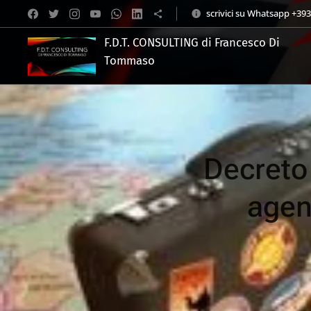
scrivici su Whatsapp +39
F.D.T. CONSULTING di Francesco Di
Tommaso
.
Decreto 
agen