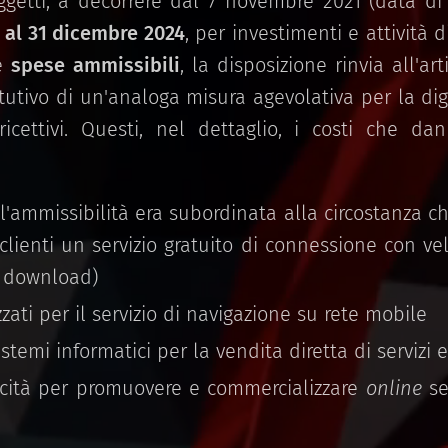
ggetti, a decorrere dal 7 novembre 2021 (data di 
o al 31 dicembre 2024
, per investimenti e attività d
le
spese ammissibili
, la disposizione rinvia all'a
titutivo di un'analoga misura agevolativa per la dig
 ricettivi. Questi, nel dettaglio, i costi che dan
l'ammissibilità era subordinata alla circostanza ch
 clienti un servizio gratuito di connessione con v
 download)
zati per il servizio di navigazione su rete mobile
stemi informatici per la vendita diretta di servizi
icità per promuovere e commercializzare
online
se