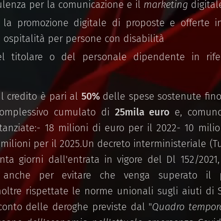
sulenza per la comunicazione e il
marketing
digital
 la promozione digitale di proposte e offerte i
i ospitalità per persone con disabilità
l titolare o del personale dipendente in rifer
Il credito è pari al
50%
delle spese sostenute fino 
complessivo cumulato di
25mila euro
e, comunq
stanziate:- 18 milioni di euro per il 2022- 10 mili
milioni per il 2025.Un decreto interministeriale 
nta giorni dall'entrata in vigore del Dl 152/2021
e, anche per evitare che venga superato il 
oltre rispettate le norme unionali sugli aiuti di
conto delle deroghe previste dal "
Quadro tempora