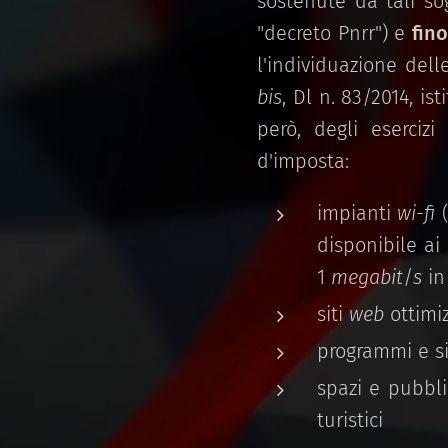
sostenute da tali so
"decreto Pnrr") e
fin
l'individuazione del
bis
, Dl n. 83/2014, is
però, degli esercizi
d'imposta:
impianti
wi-fi
(
disponibile ai
1
megabit
/
s
in
siti
web
ottimiz
programmi e si
spazi e pubbl
turistici