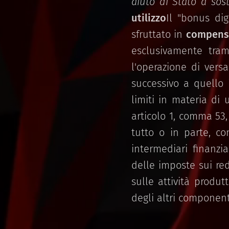
aiuto di Stato a sos
utilizzo
Il "bonus dig
sfruttato in
compens
esclusivamente trami
l'operazione di vers
successivo a quello i
limiti in materia di 
articolo 1, comma 53,
tutto o in parte, co
intermediari finanzi
delle imposte sui red
sulle attività produt
degli altri component