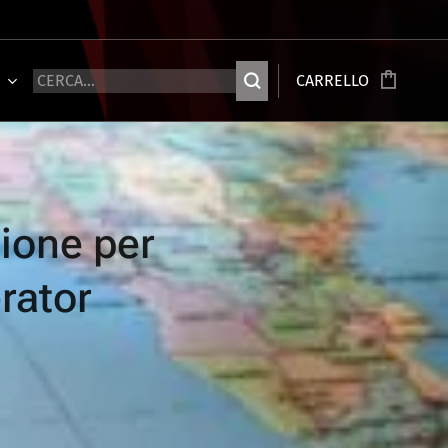
Ù
CARRELLO
zione per
erato
r