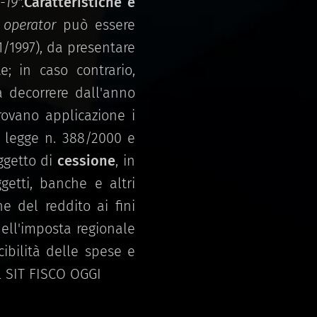
-19
".
Caratteristiche e
 operator
può essere
1/1997), da presentare
e; in caso contrario,
a decorrere dall'anno
trovano applicazione i
1, legge n. 388/2000 e
oggetto di
cessione
, in
getti, banche e altri
e del reddito ai fini
dell'imposta regionale
cibilità delle spese e
AL SIT FISCO OGGI