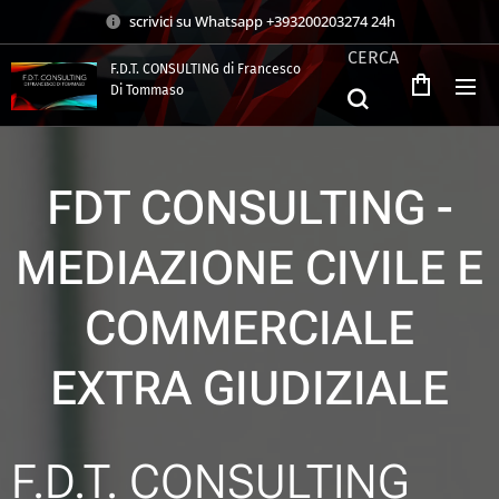
scrivici su Whatsapp +393200203274 24h
CERCA
F.D.T. CONSULTING di Francesco
Di Tommaso
.
FDT CONSULTING -
MEDIAZIONE CIVILE E
COMMERCIALE
EXTRA GIUDIZIALE
F.D.T. CONSULTING