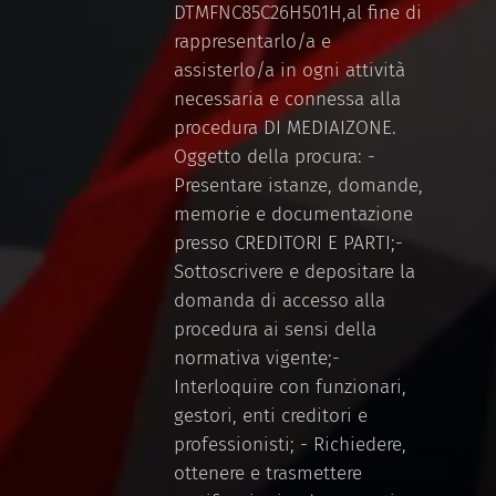
DTMFNC85C26H501H,al fine di
rappresentarlo/a e
assisterlo/a in ogni attività
necessaria e connessa alla
procedura DI MEDIAIZONE.
Oggetto della procura: -
Presentare istanze, domande,
memorie e documentazione
presso CREDITORI E PARTI;-
Sottoscrivere e depositare la
domanda di accesso alla
procedura ai sensi della
normativa vigente;-
Interloquire con funzionari,
gestori, enti creditori e
professionisti; - Richiedere,
ottenere e trasmettere