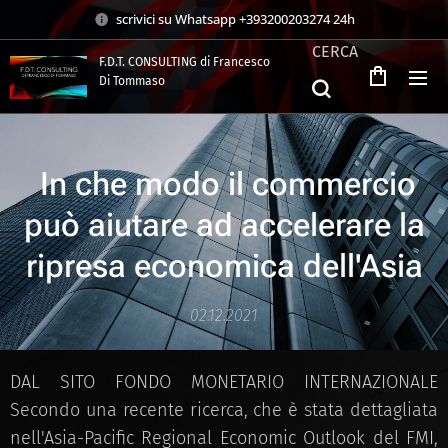
scrivici su Whatsapp +393200203274 24h
CERCA
F.D.T. CONSULTING di Francesco
Di Tommaso
.
In che modo il commercio
può aiutare ad accelerare la
ripresa economica dell'Asia
02.12.2021
DAL SITO FONDO MONETARIO INTERNAZIONALE
Secondo una recente ricerca, che è stata dettagliata
nell'Asia-Pacific Regional Economic Outlook del FMI,