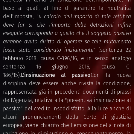
base ai quali, al fine di garantire la neutralità
dell'imposta, "
il calcolo dell'importo di tale rettifica
deve far sì che l'importo delle detrazioni infine
eseguite corrisponda a quello che il soggetto passivo
avrebbe avuto diritto di operare se tale mutamento
fosse stato considerato inizialmente
" (sentenza 22
febbraio 2018, causa C-396/16, e in senso analogo
sentenza 16 giugno 2016, causa C-
186/15).
L'insinuazione al passivo
Con la nuova
disciplina deve essere anche rivista la condizione,
rappresentata già in precedenti documenti di prassi
dell'Agenzia, relativa alla "preventiva insinuazione al
passivo" del credito insoddisfatto. Alla luce anche di
alcuni pronunciamenti della Corte di giustizia
europea, viene chiarito che l'emissione della nota di
variazione in diminuzione e, conseguentemente, la