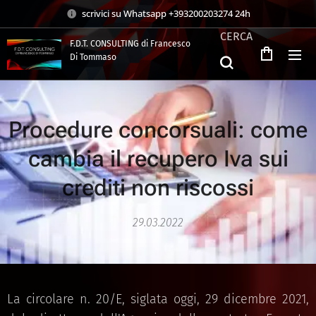
scrivici su Whatsapp +393200203274 24h
CERCA
F.D.T. CONSULTING di Francesco
Di Tommaso
.
Procedure concorsuali: come
cambia il recupero Iva sui
crediti non riscossi
29.03.2022
La circolare n. 20/E, siglata oggi, 29 dicembre 2021,