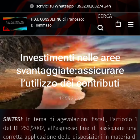
scrivici su Whatsapp +393200203274 24h
CERCA
F.D.T. CONSULTING di Francesco
Di Tommaso
.
Investimenti nelle aree
svantaggiate:assicurare
l’utilizzo dei contributi
13.06.2022
SINTESI
: In tema di agevolazioni fiscali, l'articolo 1
del Dl 253/2002, all'espresso fine di assicurare una
corretta applicazione delle disposizioni in materia di