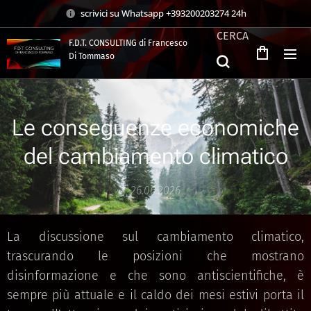
scrivici su Whatsapp +393200203274 24h
CERCA
F.D.T. CONSULTING di Francesco
Di Tommaso
.
Le conseguenze economiche
del cambiamento climatico
26.06.2026
La discussione sul cambiamento climatico, trascurando le posizioni che mostrano disinformazione e che sono antiscientifiche, è sempre più attuale e il caldo dei mesi estivi porta il tema all'attenzione dei notiziari e del dibattito politico. Spesso si tende a sostenere che gli interventi pubblici che vanno nella direzione di aumentare la tassazione sulle emissioni di CO2 e gas climalteranti, comprese le ricadute per le imprese del sistema ETS (Emission Trading System), riducono la competitività delle imprese e obbligano i governi ad intervenire in loro favore, per contenere i costi sostenuti per l'extra tassazione, con effetti negativi sul bilancio pubblico. La realtà però è come sempre molto più complessa. Questo perché il mancato intervento per tassare le emissioni di gas serra aumenta l'inquinamento e accelera il cambiamento climatico. E il cambiamento climatico produce costi diretti e indiretti sul bilancio pubblico per: gli incendi, le alluvioni, le devastazioni ambientali, i costi sanitari per le ondate di calore, per l'aumento delle patologie riferibili all'inquinamento, per le ore di cassa integrazione o di sospensione dal lavoro a causa degli eccessi di calore (con la riduzione di alcune attività manifatturiere ed edili nei mesi estivi), il costo sociale delle migrazioni climatiche etc. A confermarlo è l'NGFS (Network for Greening the Financial System) in un recente documento, del maggio 2026, dal titolo "Nota del NGFS sugli impatti economici e finanziari degli eventi meteorologici estremi". Il report evidenzia che la frequenza e l'intensità degli eventi meteorologici estremi sono aumentate notevolmente negli ultimi decenni. Il numero di eventi meteorologici estremi registrati è passato da circa 200 nel 1980 a circa 800 nel 2018, con un'estensione sempre maggiore delle aree geografiche interessate. Inoltre, i dati della NASA indicano un aumento dell'intensità di eventi come siccità e inondazioni negli ultimi cinque anni. Allo stesso tempo, sono aumentate la frequenza e la gravità degli eventi meteorologici estremi, sia complessi che ripetuti. Secondo l'Organizzazione Meteorologica Mondiale, gli eventi meteorologici estremi sono definiti come fenomeni meteorologici rari o insolitamente intensi che si verificano in luoghi e momenti specifici. Pertanto, la definizione si basa sull'entità, la durata e l'estensione dell'evento ed è indipendente dall'impatto. Questi eventi includono principalmente: le ondate di calore, le ondate di freddo, le inondazioni, la siccità, i tornado e i cicloni. Le perdite dirette annuali dovute a eventi meteorologici estremi sono in aumento. Ad esempio, in termini reali, i danni diretti globali annuali causati da eventi meteorologici sono più che raddoppiati dall'inizio degli anni 2000, raggiungendo circa 206 miliardi di dollari nel 2025. Un modello del FMI stima che un evento meteorologico estremo potrebbe causare una perdita cumulativa del PIL reale di quasi il 6% per il paese colpito cinque anni dopo l'inizio dello shock. Il crescente verificarsi di eventi composti e sequenziali può ulteriormente amplificare questi impatti innescando effetti a cascata. Gli eventi composti generano solitamente perdite maggiori rispetto a quelli isolati e riducono i tempi di recupero. L'attuazione di misure di adattamento e di ricostruzione possono, al contrario, limitare la diffusione e il costo di questi shock. Il documento affronta i danni economici diretti e indiretti degli eventi estremi classificandoli in modo puntuale. L'impatto diretto degli eventi meteorologici estremi ha ricadute sull'economia reale e sulla stabilità finanziaria a causa di una riduzione dell'efficienza con cui vengono combinati gli input rimanenti (quelli non distrutti o compromessi). In genere dal lato dell'offerta questi eventi causano: interruzioni della catena di approvvigionamento, blackout, danni alle infrastrutture di trasporto, attriti organizzativi che aumentano i costi di transazione e riducono l'efficienza operativa anche quando sia il capitale che il lavoro sono stati interessati dagli eventi solo parzialmente. In primo luogo, la distruzione o il danneggiamento del capitale, comprese le infrastrutture critiche, interrompe la produzione corrente e la capacità produttiva futura. L'entità e la persistenza delle perdite di produzione dipendono dal fatto che il capitale venga distrutto in modo permanente o solo limitato temporaneamente, ad esempio a causa di fermi macchina, necessità di riparazione o ridotto utilizzo. Inoltre, i danni al capitale sono spesso accompagnati da una riduzione dell'offerta di lavoro, poiché la distruzione di abitazioni, capannoni e reti di trasporto limita l'accesso ai luoghi di lavoro o costringe i lavoratori a trasferirsi. Questi effetti sono particolarmente pronunciati nelle economie in via di sviluppo, dove gli eventi meteorologici estremi possono innescare una riallocazione della forza lavoro su scala più ampia e persistente tra settori e regioni. Dal lato della domanda, gli eventi meteorologici estremi influenzano l'attività economica principalmente attraverso i canali del reddito, della ricchezza e della fiducia. La distruzione o la svalutazione dei beni riduce direttamente il reddito delle famiglie e delle imprese, ad esempio attraverso la perdita di salari, l'interruzione dell'attività e la diminuzione dei redditi da locazione. Le perdite patrimoniali, in particolare i danni agli immobili residenziali o il calo dei prezzi delle case, erodono ulteriormente il patrimonio delle famiglie, deprimendo i consumi e gli investimenti. Questi shock di reddito e ricchezza esercitano un'immediata pressione al ribasso sulla domanda aggregata, in particolare nelle regioni che hanno subito danni rilevanti. Le interruzioni delle reti elettriche, idriche e di trasporto possono avere un grande impatto sulla produttività, così come le interruzioni delle catene di approvvigionamento. Infine, la previsione che determinati eventi meteorologici eventi si possono ripetere negli anni in determinate zone potrebbe aumentare l'incertezza sui redditi futuri oltre che creare migrazioni e perdita di capitale umano e finanziario (anche attraverso le delocalizzazioni). Se questi eventi si ripetono l'effetto sull'incertezza aumenta e le famiglie tendono ad aumentare i risparmi precauzionali, mentre le imprese rimandano o riducono gli investimenti o spostano gli impianti. Le prove empiriche dimostrano che il calo della fiducia dei consumatori e delle imprese a seguito di disastri porta spesso a riduzioni della spesa, con una ripresa limitata nel tempo. Di conseguenza, gli effetti sul lato della domanda possono persistere anche dopo l'inizio della ricostruzione, rallentando la ripresa complessiva. Inoltre, le condizioni meteorologiche estreme possono danneggiare o distruggere ponti, strade e corsi d'acqua. Di conseguenza, anche gli shock localizzati legati al meteo possono propagarsi attraverso le catene di approvvigionamento e i collegamenti commerciali, amplificando il loro impatto su più regioni e sull'intera economia. Gli eventi più severi si propagano all'economia anche attraverso i canali finanziari. Gli impatti economici degli eventi meteorologici anche in presenza di una ripresa della domanda dopo lo shock, legata agli sforzi di ricostruzione e alle misure di sostegno pubblico, possono aumentare i rischi finanziari gravando sui bilanci di banche e compagnie assicurative e influenzando i flussi di cassa e l'offerta di credito. Ad esempio, gli shock che colpiscono i produttori generano contrazione del fatturato e ritardo nei rimborsi delle obbligazioni, e per questo motivo banche e compagnie assicurative possono essere colpite da un aumento dei crediti in sofferenza, dalla svalutazione delle garanzie o da un elevato volume di prelievi a seguito di eventi climatici avversi. Quando i beni fisici perdono valore o vengono distrutti, i mutuatari possono offrire meno garanzie, il che limita l'accesso al credito e aumenta i costi di finanziamento poiché i finanziatori aumentano i premi per il rischio. Allo stesso tempo, la riduzione dei flussi di cassa diminuisce ulteriormente la capacità di rimborso, rafforzando questi effetti e creando un meccanismo di accelerazione finanziaria che amplifica l'impatto degli shock fisici. Quando le condizioni finanziarie si inaspriscono e l'accesso al credito si riduce, diventa più difficile ricostruire l'economia dopo un evento estremo, prolungando e amplificando gli effetti dello shock. Questi cambiamenti indeboliscono anche l'attività economica in generale, minando potenzialmente la resilienza del settore finanziario e la sua capacità di intermediazione. L'impatto macroeconomico e finanziario degli eventi meteorologici estremi non è determinato unicamente dall'entità e dall'esposizione allo shock fisico, ma anche dalla capacità delle economie di assorbire, ridistribuire e di superare la crisi. La soglia di resilienza di un'economia è determinata da diversi fattori, quali lo spazio fiscale, le infrastrutture adattive, il livello di sviluppo economico, le dimensioni e la capacità del mercato assicurativo e la diversificazione economica. Inoltre, la letteratura dimostra che il degrado ambientale può ulteriormente indebolire la resilienza economica. Considerando questi fattori, le economie sviluppate ed emergenti possono reagire in modo diverso agli eventi meteorologici estremi ma in generale la migliore riposta è preventiva; adeguare le strutture in modo da contenere gli effetti e agire al contempo sulla riduzione delle emissioni nocive. Dal lato dell'offerta la siccità e le inondazioni possono ridurre la disponibilità di prodotti agricoli facendone aumentare il prezzo, con effetto negativi sull'inflazione e sui ceti più poveri. Ad esempio, in Zambia, l'inflazione alimentare ha raggiunto valori a due cifre ed è aumentata per tutto il 2024, toccando un picco del 17,4% a luglio dello stesso anno a causa della carenza di approvvigionamenti dovuta alla siccità. A seguito delle ino