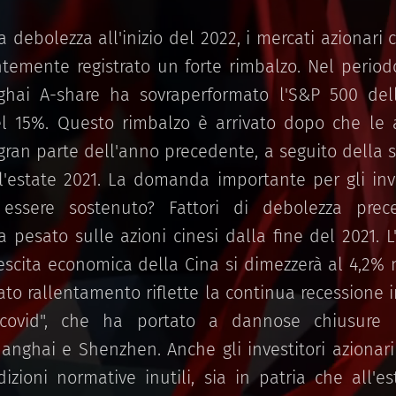
a debolezza all'inizio del 2022, i mercati azionari 
temente registrato un forte rimbalzo. Nel periodo
nghai A-share ha sovraperformato l'S&P 500 del
l 15%. Questo rimbalzo è arrivato dopo che le a
ran parte dell'anno precedente, a seguito della s
l'estate 2021. La domanda importante per gli inve
essere sostenuto? Fattori di debolezza pre
a pesato sulle azioni cinesi dalla fine del 2021. L
escita economica della Cina si dimezzerà al 4,2% n
ato rallentamento riflette la continua recessione
-covid", che ha portato a dannose chiusure n
nghai e Shenzhen. Anche gli investitori azionar
izioni normative inutili, sia in patria che all'est