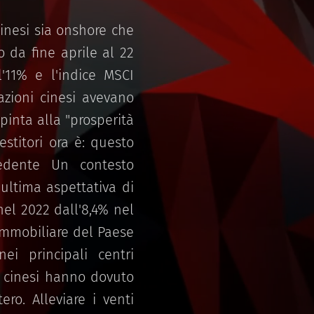
cinesi sia onshore che
 da fine aprile al 22
l'11% e l'indice MSCI
zioni cinesi avevano
pinta alla "prosperità
stitori ora è: questo
cedente Un contesto
'ultima aspettativa di
el 2022 dall'8,4% nel
 immobiliare del Paese
ei principali centri
i cinesi hanno dovuto
ero. Alleviare i venti