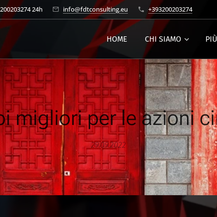
3200203274 24h
info@fdtconsulting.eu
+393200203274
HOME
CHI SIAMO
PI
 migliori per le azioni c
29.09.2022