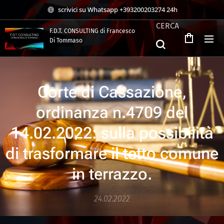
scrivici su Whatsapp +393200203274 24h
CERCA
F.D.T. CONSULTING di Francesco
Di Tommaso
.
Corte di Cassazione,
ordinanza n.4709 del
14.02.2022: sulla possibilità
di trasformare il tetto comune
in terrazzo.
24.02.2022