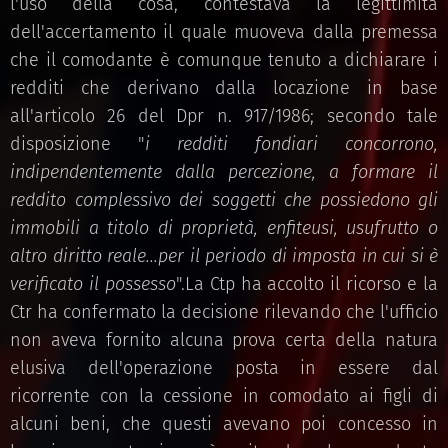
l'uso della cosa, contestava la legittimità
dell'accertamento il quale muoveva dalla premessa
che il comodante è comunque tenuto a dichiarare i
redditi che derivano dalla locazione in base
all'articolo 26 del Dpr n. 917/1986; secondo tale
disposizione "
i redditi fondiari concorrono,
indipendentemente dalla percezione, a formare il
reddito complessivo dei soggetti che possiedono gli
immobili a titolo di proprietà, enfiteusi, usufrutto o
altro diritto reale...per il periodo di imposta in cui si è
verificato il possesso
".La Ctp ha accolto il ricorso e la
Ctr ha confermato la decisione rilevando che l'ufficio
non aveva fornito alcuna prova certa della natura
elusiva dell'operazione posta in essere dal
ricorrente con la cessione in comodato ai figli di
alcuni beni, che questi avevano poi concesso in