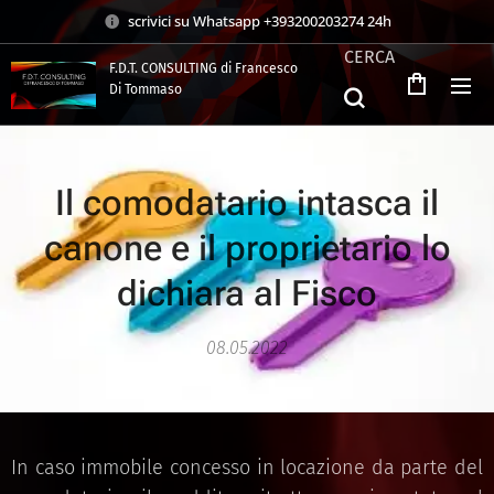
scrivici su Whatsapp +393200203274 24h
CERCA
F.D.T. CONSULTING di Francesco
Di Tommaso
.
Il comodatario intasca il
canone e il proprietario lo
dichiara al Fisco
08.05.2022
In caso immobile concesso in locazione da parte del