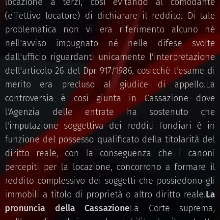
locazione a terzi, così evitando al comodante
(effettivo locatore) di dichiarare il reddito. Di tale
problematica non vi era riferimento alcuno né
nell'avviso impugnato né nelle difese svolte
dall'ufficio riguardanti unicamente l'interpretazione
dell'articolo 26 del Dpr 917/1986, cosicché l'esame di
merito era precluso al giudice di appello.La
controversia è così giunta in Cassazione dove
l'Agenzia delle entrate ha sostenuto che
l'imputazione soggettiva dei redditi fondiari è in
funzione del possesso qualificato della titolarità del
diritto reale, con la conseguenza che i canoni
percepiti per la locazione, concorrono a formare il
reddito complessivo dei soggetti che possiedono gli
immobili a titolo di proprietà o altro diritto reale.
La
pronuncia della Cassazione
La Corte suprema,