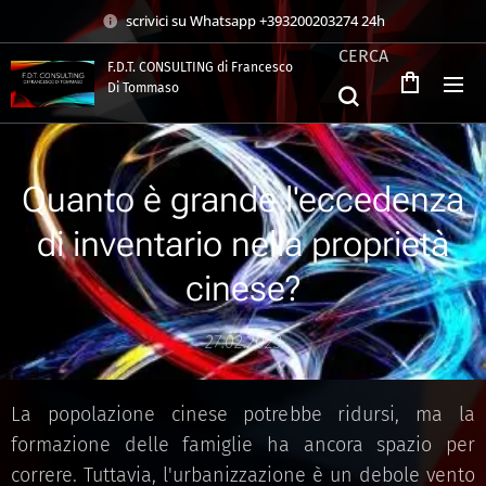
scrivici su Whatsapp +393200203274 24h
CERCA
F.D.T. CONSULTING di Francesco
Di Tommaso
.
Quanto è grande l'eccedenza
di inventario nella proprietà
cinese?
27.02.2023
La popolazione cinese potrebbe ridursi, ma la
formazione delle famiglie ha ancora spazio per
correre. Tuttavia, l'urbanizzazione è un debole vento