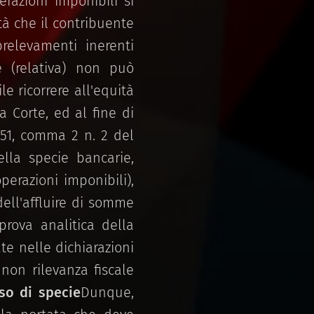
razioni imponibili si
ità che il contribuente
relevamenti inerenti
ge (relativa) non può
e ricorrere all'equità
 Corte, ed al fine di
 51, comma 2 n. 2 del
lla specie bancarie,
perazioni imponibili),
dell'affluire di somme
prova analitica della
te nelle dichiarazioni
 non rilevanza fiscale
aso di specie
Dunque,