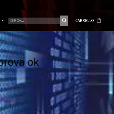
Ù
CARRELLO
prova ok