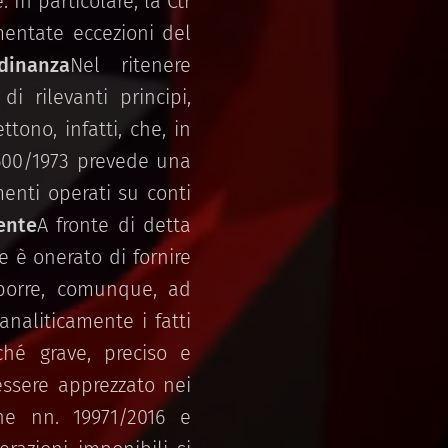
. In particolare, la Ctr
entate eccezioni del
rdinanza
Nel ritenere
i rilevanti principi,
tono, infatti, che, in
 600/1973 prevede una
enti operati su conti
ente
A fronte di detta
e è onerato di fornire
oporre, comunque, ad
analiticamente i fatti
ché grave, preciso e
essere apprezzato nei
ne nn. 19971/2016 e