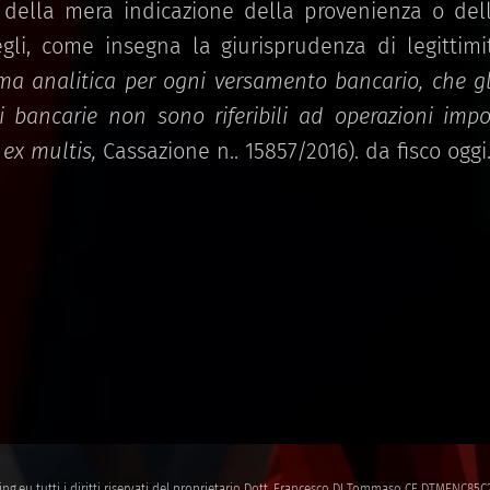
, della mera indicazione della provenienza o del
li, come insegna la giurisprudenza di legittimi
ma analitica per ogni versamento bancario, che gl
 bancarie non sono riferibili ad operazioni impon
, ex multis,
Cassazione n.. 15857/2016). da fisco oggi
ing.eu
tutti i diritti riservati del proprietario Dott. Francesco DI Tommaso CF DTMFNC8