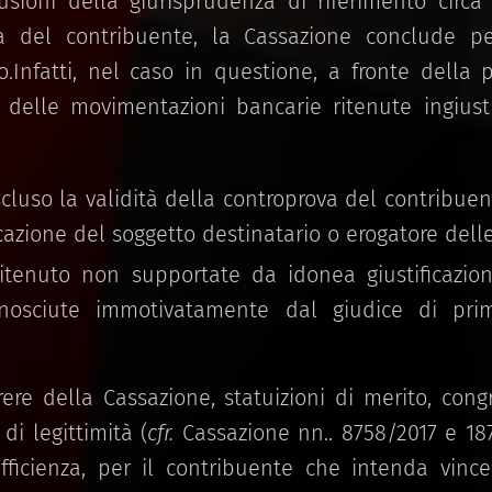
lusioni della giurisprudenza di riferimento circ
a del contribuente, la Cassazione conclude pe
.Infatti, nel caso in questione, a fronte della 
 delle movimentazioni bancarie ritenute ingiustif
scluso la validità della controprova del contribuent
cazione del soggetto destinatario o erogatore de
ritenuto non supportate da idonea giustificazio
conosciute immotivatamente dal giudice di pr
ere della Cassazione, statuizioni di merito, co
di legittimità (
cfr.
Cassazione nn.. 8758/2017 e 1872
ufficienza, per il contribuente che intenda vince