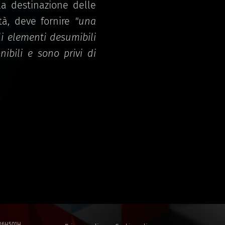
la destinazione delle
tà, deve fornire
"una
i elementi desumibili
ibili e sono privi di
.
5C26H501H.