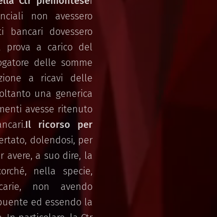
ella Ctr piemontese
I
inciali non avessero
i bancari dovessero
la prova a carico del
rogatore delle somme
zione a ricavi delle
soltanto una generica
ementi avesse ritenuto
ncari.
Il ricorso per
ertato, dolendosi, per
 avere, a suo dire, la
orché, nella specie,
ncarie, non avendo
ribuente ed essendo la