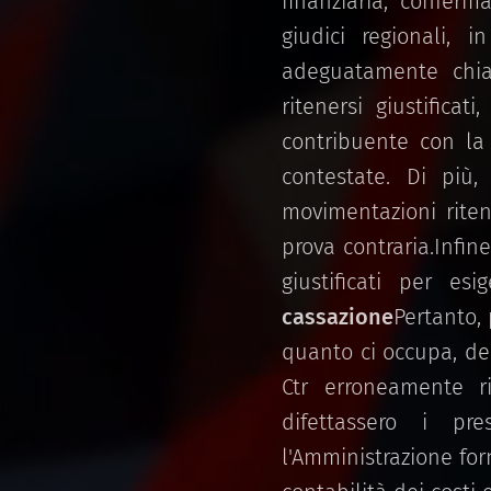
finanziaria, confer
giudici regionali, 
adeguatamente chia
ritenersi giustifica
contribuente con la
contestate. Di più,
movimentazioni riten
prova contraria.Infin
giustificati per es
cassazione
Pertanto, 
quanto ci occupa, del
Ctr erroneamente ri
difettassero i pr
l'Amministrazione for