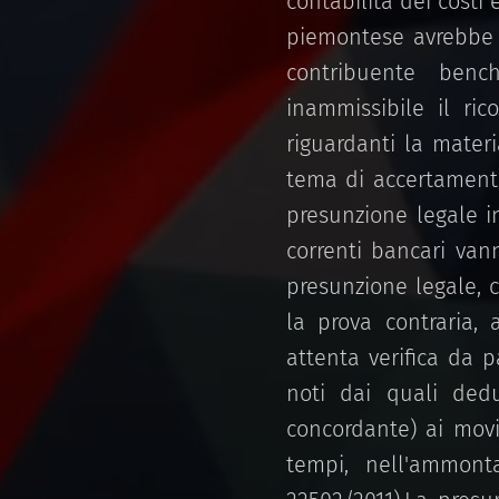
contabilità dei costi e
piemontese avrebbe 
contribuente bench
inammissibile il ric
riguardanti la materi
tema di accertamento
presunzione legale i
correnti bancari vann
presunzione legale, c
la prova contraria,
attenta verifica da p
noti dai quali dedu
concordante) ai movi
tempi, nell'ammont