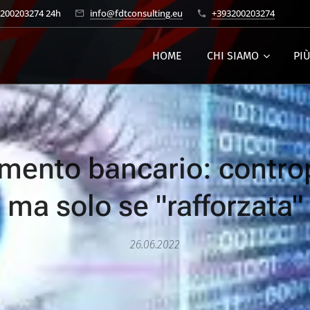
3200203274 24h
info@fdtconsulting.eu
+393200203274
HOME
CHI SIAMO
PI
mento bancario: contro
ma solo se "rafforzata"
26.06.2022