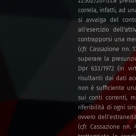
22502/2011).La presu
correla, infatti, ad u
si avvalga del cont
all'esercizio dell'a
contrapporsi una mera
(
cfr.
Cassazione nn. 1
superare la presunzi
Dpr 633/1972 (in vi
risultanti dai dati a
non è sufficiente una
sui conti correnti, 
riferibilità di ogni 
ovvero dell'estraneit
(
cfr.
Cassazione nn. 4