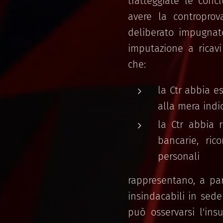
tratteggiate le conc
avere la controprov
deliberato impugnato
imputazione a ricavi
che:
la Ctr abbia e
alla mera indi
la Ctr abbia 
bancarie, ri
personali
rappresentano, a par
insindacabili in sede 
può osservarsi l'ins