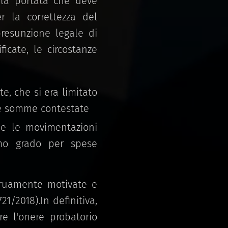
a la portata che deve
r la correttezza del
presunzione legale di
icate, le circostanze
e, che si era limitato
lle somme contestate
ne le movimentazioni
imo grado per spese
ngruamente motivate e
1/2018).In definitiva,
re l'onere probatorio