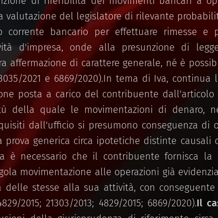
nzione di riferibilità dei movimenti bancari a ope
na valutazione del legislatore di rilevante probabil
o corrente bancario per effettuare rimesse e p
ttività d'impresa, onde alla presunzione di leg
 affermazione di carattere generale, né è possibil
3035/2021 e 6869/2020).In tema di Iva, continua la
one posta a carico del contribuente dall'articolo
rtù della quale le movimentazioni di denaro, ne
cquisiti dall'ufficio si presumono conseguenza di o
 prova generica circa ipotetiche distinte causali 
ma è necessario che il contribuente fornisca la 
singola movimentazione alle operazioni già evidenzia
à delle stesse alla sua attività, con conseguente
829/2015; 21303/2013; 4829/2015; 6869/2020).
Il c