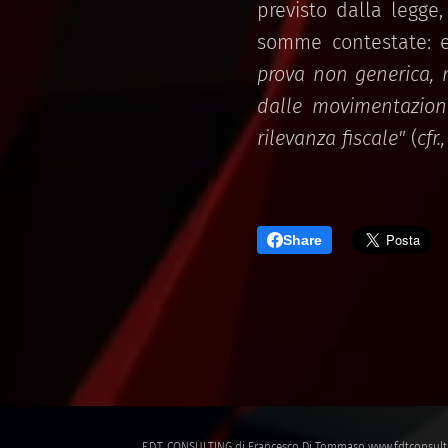
previsto dalla legge
somme contestate: eg
prova non generica, 
dalle movimentazioni
rilevanza fiscale"
(
cfr.
Share
F.D.T. CONSULTING di Francesco Di Tommaso
www.fdtconsult