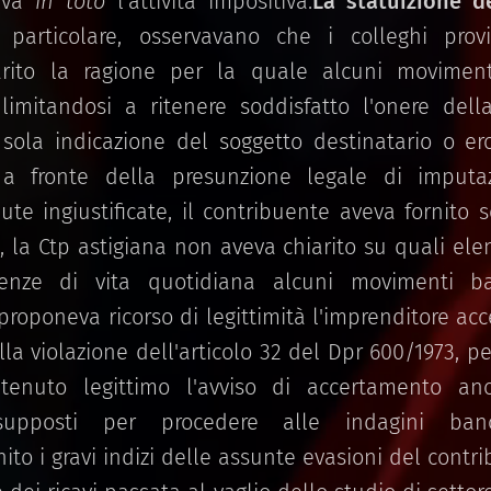
mava
in toto
l'attività impositiva.
La statuizione d
in particolare, osservavano che i colleghi prov
rito la ragione per la quale alcuni moviment
ti, limitandosi a ritenere soddisfatto l'onere del
 sola indicazione del soggetto destinatario o e
 a fronte della presunzione legale di imputa
ute ingiustificate, il contribuente aveva fornito 
e, la Ctp astigiana non aveva chiarito su quali el
igenze di vita quotidiana alcuni movimenti ba
proponeva ricorso di legittimità l'imprenditore acc
la violazione dell'articolo 32 del Dpr 600/1973, per
tenuto legittimo l'avviso di accertamento anc
esupposti per procedere alle indagini ba
nito i gravi indizi delle assunte evasioni del cont