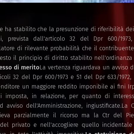
e ha stabilito che la presunzione di riferibilità d
li, prevista dall'articolo 32 del Dpr 600/197
latore di rilevante probabilità che il contribuent
sto il principio di diritto stabilito nell'ordinanza
ocesso di merito
La vertenza riguardava un avviso d
icoli 32 del Dpr 600/1973 e 51 del Dpr 633/1972,
nditore un maggiore reddito imponibile ai fini Irp
 imposta, in relazione, per quanto di interes
d avviso dell'Amministrazione, ingiustificate.La 
lieva parzialmente il ricorso ma la Ctr del Pie
 del privato e nell'accogliere quello incidentale