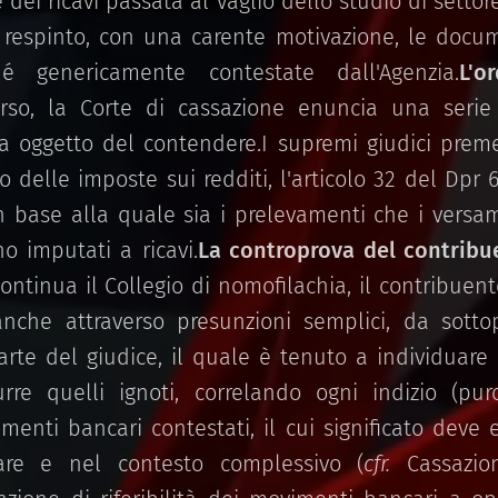
 dei ricavi passata al vaglio dello studio di settore
respinto, con una carente motivazione, le docum
é genericamente contestate dall'Agenzia.
L'o
orso, la Corte di cassazione enuncia una serie d
a oggetto del contendere.I supremi giudici premet
 delle imposte sui redditi, l'articolo 32 del Dpr
n base alla quale sia i prelevamenti che i versam
o imputati a ricavi.
La controprova del contribu
ontinua il Collegio di nomofilachia, il contribuent
 anche attraverso presunzioni semplici, da sott
arte del giudice, il quale è tenuto a individuare 
rre quelli ignoti, correlando ogni indizio (pur
menti bancari contestati, il cui significato deve 
are e nel contesto complessivo (
cfr.
Cassazio