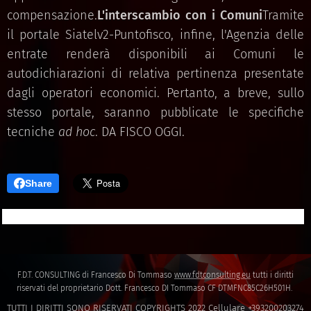
compensazione.
L'interscambio con i Comuni
Tramite
il portale Siatelv2-Puntofisco, infine, l'Agenzia delle
entrate renderà disponibili ai Comuni le
autodichiarazioni di relativa pertinenza presentate
dagli operatori economici. Pertanto, a breve, sullo
stesso portale, saranno pubblicate le specifiche
tecniche
ad hoc
. DA FISCO OGGI.
Share
F.D.T. CONSULTING di Francesco Di Tommaso
www.fdtconsulting.eu
tutti i diritti
riservati del proprietario Dott. Francesco DI Tommaso CF DTMFNC85C26H501H.
TUTTI I DIRITTI SONO RISERVATI COPYRIGHTS 2022 Cellulare +393200203274