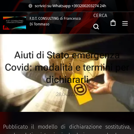
scrivici su Whatsapp +393200203274 24h
CERCA
F.D.T. CONSULTING di Francesco
Di Tommaso
.
Aiuti di Stato emergenza
Covid: modalità e termini per
dichiararli
28.04.2022
Pubblicato il modello di dichiarazione sostitutiva,