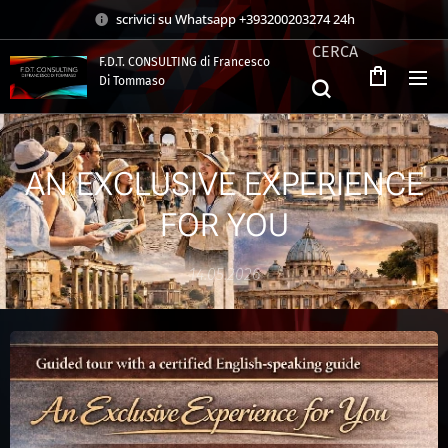
scrivici su Whatsapp +393200203274 24h
CERCA
F.D.T. CONSULTING di Francesco
Di Tommaso
.
AN EXCLUSIVE EXPERIENCE
FOR YOU
14.05.2026