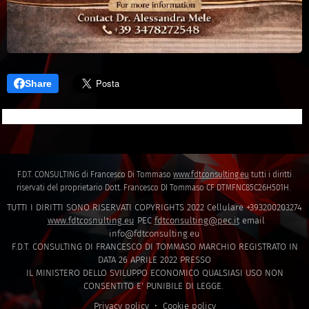
Share
F.D.T. CONSULTING di Francesco Di Tommaso
www.fdtconsulting.eu
tutti i diritti
riservati del proprietario Dott. Francesco DI Tommaso CF DTMFNC85C26H501H.
TUTTI I DIRITTI SONO RISERVATI COPYRIGHTS 2022 Cellulare +393200203274
www.fdtcosnulting.eu
PEC
fdtconsulting@pec.it
email
info@fdtconsulting.eu
F.D.T. CONSULTING DI FRANCESCO DI TOMMASO MARCHIO REGISTRATO IN
DATA 26 APRILE 2022 PRESSO
IL MINISTERO DELLO SVILUPPO ECONOMICO QUALSIASI USO NON
CONSENTITO E' PUNIBILE DI LEGGE.
Privacy policy
Cookie policy