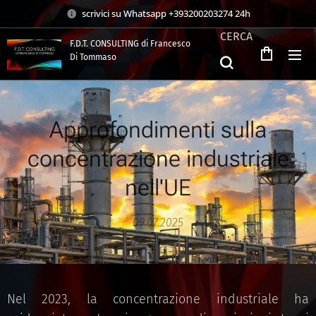
scrivici su Whatsapp +393200203274 24h
CERCA
F.D.T. CONSULTING di Francesco
Di Tommaso
.
Approfondimenti sulla
concentrazione industriale
nell'UE
09.07.2025
Nel 2023, la concentrazione industriale ha