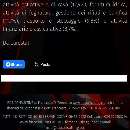
attività estrattive e di cava (12,9%), fornitura idrica;
attività di fognatura, gestione dei rifiuti e bonifica
(11,7%), trasporto e stoccaggio (9,8%) e attività
finanziarie e assicurative (8,7%).
Da Eurostat
Share
F.D.T. CONSULTING di Francesco Di Tommaso
www.fdtconsulting.eu
tutti i diritti
riservati del proprietario Dott. Francesco DI Tommaso CF DTMFNC85C26H501H.
TUTTI I DIRITTI SONO RISERVATI COPYRIGHTS 2022 Cellulare +393200203274
www.fdtcosnulting.eu
PEC
fdtconsulting@pec.it
email
info@fdtconsulting.eu