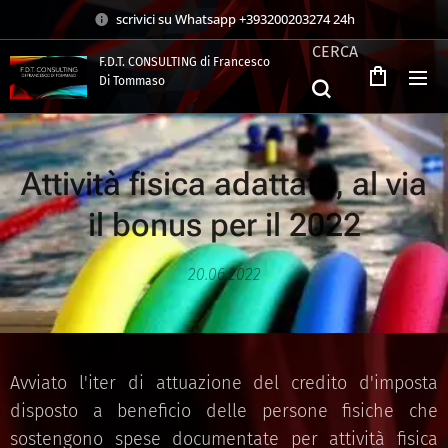
scrivici su Whatsapp +393200203274 24h
CERCA
F.D.T. CONSULTING di Francesco
Di Tommaso
.
Attività fisica adattata, al via
il bonus per il 2022
20.06.2022
Avviato l'iter di attuazione del credito d'imposta
disposto a beneficio delle persone fisiche che
sostengono spese documentate per attività fisica