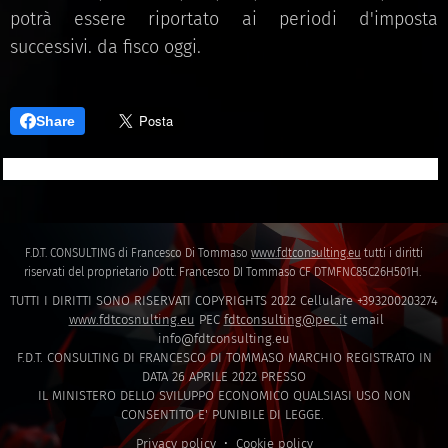
potrà essere riportato ai periodi d'imposta
successivi. da fisco oggi.
Share
F.D.T. CONSULTING di Francesco Di Tommaso
www.fdtconsulting.eu
tutti i diritti
riservati del proprietario Dott. Francesco DI Tommaso CF DTMFNC85C26H501H.
TUTTI I DIRITTI SONO RISERVATI COPYRIGHTS 2022 Cellulare +393200203274
www.fdtcosnulting.eu
PEC
fdtconsulting@pec.it
email
info@fdtconsulting.eu
F.D.T. CONSULTING DI FRANCESCO DI TOMMASO MARCHIO REGISTRATO IN
DATA 26 APRILE 2022 PRESSO
IL MINISTERO DELLO SVILUPPO ECONOMICO QUALSIASI USO NON
CONSENTITO E' PUNIBILE DI LEGGE.
Privacy policy
Cookie policy