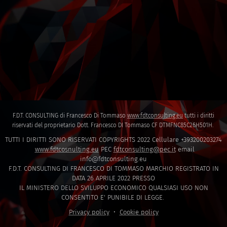
F.D.T. CONSULTING di Francesco Di Tommaso
www.fdtconsulting.eu
tutti i diritti
riservati del proprietario Dott. Francesco DI Tommaso CF DTMFNC85C26H501H.
TUTTI I DIRITTI SONO RISERVATI COPYRIGHTS 2022 Cellulare +393200203274
www.fdtcosnulting.eu
PEC
fdtconsulting@pec.it
email
info@fdtconsulting.eu
F.D.T. CONSULTING DI FRANCESCO DI TOMMASO MARCHIO REGISTRATO IN
DATA 26 APRILE 2022 PRESSO
IL MINISTERO DELLO SVILUPPO ECONOMICO QUALSIASI USO NON
CONSENTITO E' PUNIBILE DI LEGGE.
Privacy policy
Cookie policy