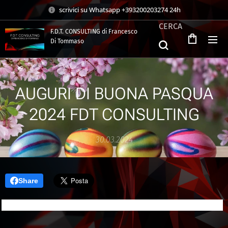
scrivici su Whatsapp +393200203274 24h
CERCA
F.D.T. CONSULTING di Francesco
Di Tommaso
.
AUGURI DI BUONA PASQUA
2024 FDT CONSULTING
30.03.2024
Share