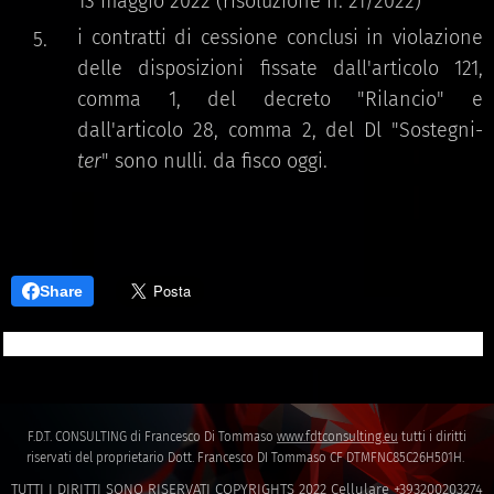
13 maggio 2022 (risoluzione n. 21/2022)
i contratti di cessione conclusi in violazione
delle disposizioni fissate dall'articolo 121,
comma 1, del decreto "Rilancio" e
dall'articolo 28, comma 2, del Dl "Sostegni-
ter
" sono nulli. da fisco oggi.
Share
F.D.T. CONSULTING di Francesco Di Tommaso
www.fdtconsulting.eu
tutti i diritti
riservati del proprietario Dott. Francesco DI Tommaso CF DTMFNC85C26H501H.
TUTTI I DIRITTI SONO RISERVATI COPYRIGHTS 2022 Cellulare +393200203274