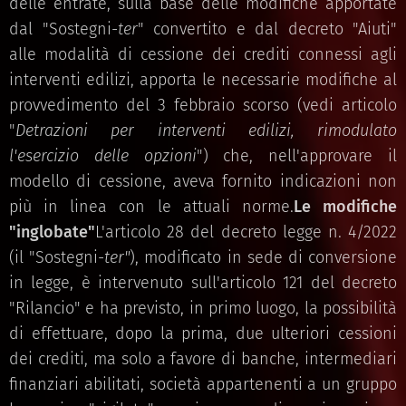
delle entrate, sulla base delle modifiche apportate
dal "Sostegni-
ter
" convertito e dal decreto "Aiuti"
alle modalità di cessione dei crediti connessi agli
interventi edilizi, apporta le necessarie modifiche al
provvedimento del 3 febbraio scorso (vedi articolo
"
Detrazioni per interventi edilizi, rimodulato
l'esercizio delle opzioni
") che, nell'approvare il
modello di cessione, aveva fornito indicazioni non
più in linea con le attuali norme.
Le modifiche
"inglobate"
L'articolo 28 del decreto legge n. 4/2022
(il "Sostegni-
ter"
), modificato in sede di conversione
in legge, è intervenuto sull'articolo 121 del decreto
"Rilancio" e ha previsto, in primo luogo, la possibilità
di effettuare, dopo la prima, due ulteriori cessioni
dei crediti, ma solo a favore di banche, intermediari
finanziari abilitati, società appartenenti a un gruppo