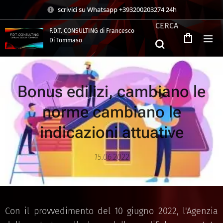
scrivici su Whatsapp +393200203274 24h
CERCA
F.D.T. CONSULTING di Francesco
Di Tommaso
.
Bonus edilizi, cambiano le
norme cambiano le
indicazioni attuative
15.06.2022
Con il provvedimento del 10 giugno 2022, l'Agenzia