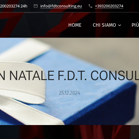
3200203274 24h
info@fdtconsulting.eu
+393200203274
HOME
CHI SIAMO
PI
 NATALE F.D.T. CONSU
25.12.2024