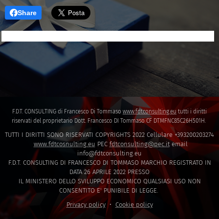
Share
F.D.T. CONSULTING di Francesco Di Tommaso
www.fdtconsulting.eu
tutti i diritti
riservati del proprietario Dott. Francesco DI Tommaso CF DTMFNC85C26H501H.
TUTTI I DIRITTI SONO RISERVATI COPYRIGHTS 2022 Cellulare +393200203274
www.fdtcosnulting.eu
PEC
fdtconsulting@pec.it
email
info@fdtconsulting.eu
F.D.T. CONSULTING DI FRANCESCO DI TOMMASO MARCHIO REGISTRATO IN
DATA 26 APRILE 2022 PRESSO
IL MINISTERO DELLO SVILUPPO ECONOMICO QUALSIASI USO NON
CONSENTITO E' PUNIBILE DI LEGGE.
Privacy policy
Cookie policy