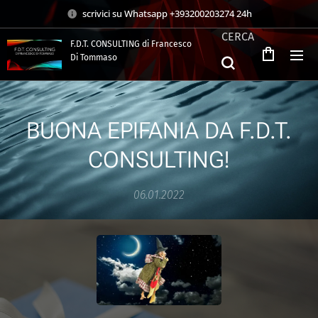
scrivici su Whatsapp +393200203274 24h
CERCA
F.D.T. CONSULTING di Francesco
Di Tommaso
.
BUONA EPIFANIA DA F.D.T.
CONSULTING!
06.01.2022