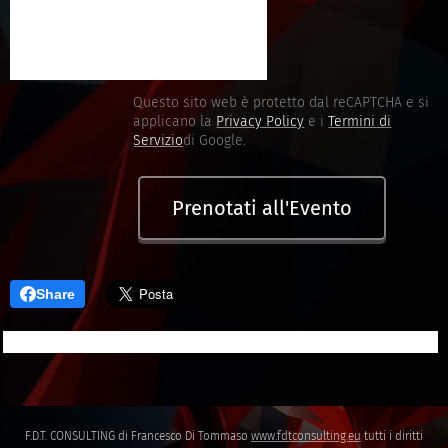
Questo sito web è protetto dal reCAPTCHA e si
applicano la
Privacy Policy
e i
Termini di
Servizio
di Google.
Prenotati all'Evento
Share
F.D.T. CONSULTING di Francesco Di Tommaso
www.fdtconsulting.eu
tutti i diritti