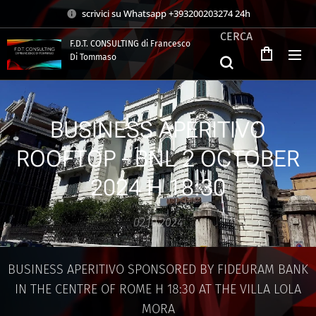
scrivici su Whatsapp +393200203274 24h
CERCA
F.D.T. CONSULTING di Francesco
Di Tommaso
.
BUSINESS APERITIVO
ROOFTOP - BNL 2 OCTOBER
2024 H 18:30
02.10.2024
BUSINESS APERITIVO SPONSORED BY FIDEURAM BANK
IN THE CENTRE OF ROME H 18:30 AT THE VILLA LOLA
MORA