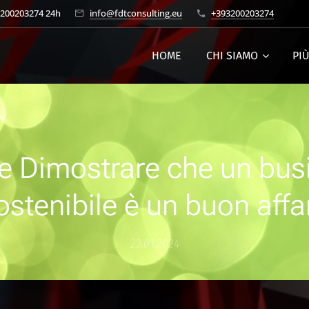
3200203274 24h
info@fdtconsulting.eu
+393200203274
HOME
CHI SIAMO
PI
 Dimostrare che un bus
ostenibile è un buon affa
23.01.2024