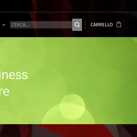
Ù
CARRELLO
iness
re