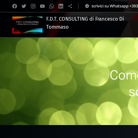
scrivici su Whatsapp +39
F.D.T. CONSULTING di Francesco Di
Tommaso
.
Come
s