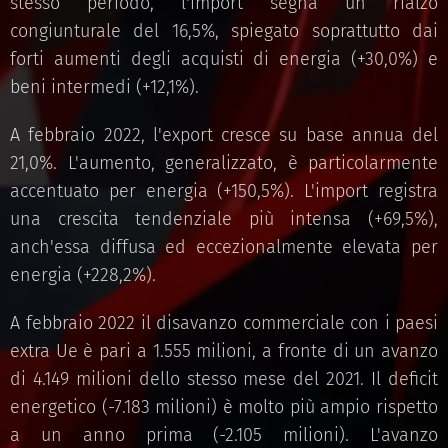
stesso periodo, l'import segna un rialzo
congiunturale del 16,5%, spiegato soprattutto dai
forti aumenti degli acquisti di energia (+30,0%) e
beni intermedi (+12,1%).
A febbraio 2022, l'export cresce su base annua del
21,0%. L'aumento, generalizzato, è particolarmente
accentuato per energia (+150,5%). L'import registra
una crescita tendenziale più intensa (+69,5%),
anch'essa diffusa ed eccezionalmente elevata per
energia (+228,2%).
A febbraio 2022 il disavanzo commerciale con i paesi
extra Ue è pari a 1.555 milioni, a fronte di un avanzo
di 4.149 milioni dello stesso mese del 2021. Il deficit
energetico (-7.183 milioni) è molto più ampio rispetto
a un anno prima (-2.105 milioni). L'avanzo