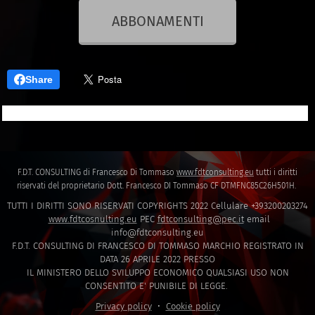
ABBONAMENTI
Share
F.D.T. CONSULTING di Francesco Di Tommaso
www.fdtconsulting.eu
tutti i diritti
riservati del proprietario Dott. Francesco DI Tommaso CF DTMFNC85C26H501H.
TUTTI I DIRITTI SONO RISERVATI COPYRIGHTS 2022 Cellulare +393200203274
www.fdtcosnulting.eu
PEC
fdtconsulting@pec.it
email
info@fdtconsulting.eu
F.D.T. CONSULTING DI FRANCESCO DI TOMMASO MARCHIO REGISTRATO IN
DATA 26 APRILE 2022 PRESSO
IL MINISTERO DELLO SVILUPPO ECONOMICO QUALSIASI USO NON
CONSENTITO E' PUNIBILE DI LEGGE.
Privacy policy
Cookie policy