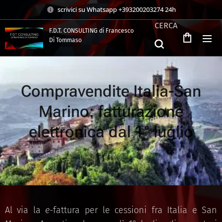
scrivici su Whatsapp +393200203274 24h
CERCA
F.D.T. CONSULTING di Francesco
Di Tommaso
.
Compravendite Italia-San
Marino: fatturazione
elettronica dal 1° luglio
23.06.2022
Al via la
e-
fattura per le cessioni fra Italia e San