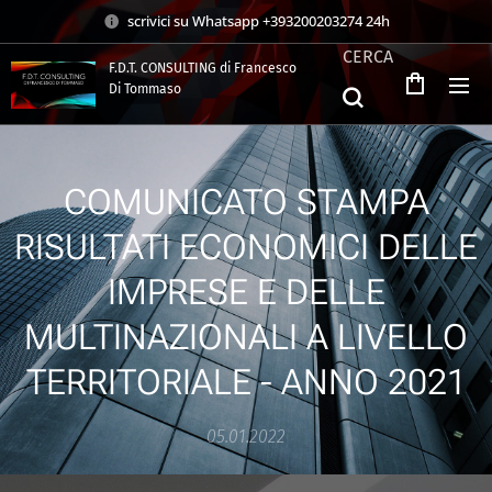
scrivici su Whatsapp +393200203274 24h
CERCA
F.D.T. CONSULTING di Francesco
Di Tommaso
.
COMUNICATO STAMPA
RISULTATI ECONOMICI DELLE
IMPRESE E DELLE
MULTINAZIONALI A LIVELLO
TERRITORIALE - ANNO 2021
05.01.2022