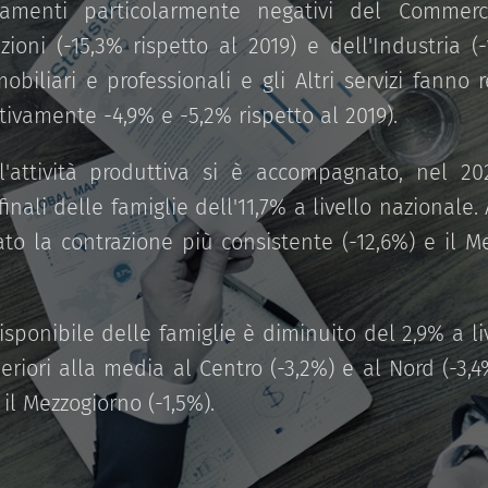
menti particolarmente negativi del Commercio
ioni (-15,3% rispetto al 2019) e dell'Industria (-1
mobiliari e professionali e gli Altri servizi fanno 
tivamente -4,9% e -5,2% rispetto al 2019).
l'attività produttiva si è accompagnato, nel 2
nali delle famiglie dell'11,7% a livello nazionale
ato la contrazione più consistente (-12,6%) e il M
disponibile delle famiglie è diminuito del 2,9% a l
eriori alla media al Centro (-3,2%) e al Nord (-3,4
il Mezzogiorno (-1,5%).