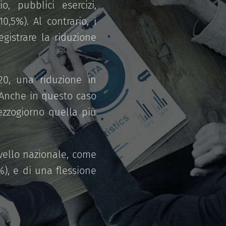
, pubblici esercizi,
0,5%). Al contrario, i
registrare la riduzione
020, una riduzione in
. Anche in questo caso
ezzogiorno quella più
ivello nazionale, come
%), e di una flessione