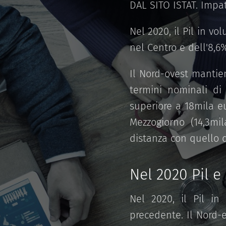
DAL SITO ISTAT. Impa
Nel 2020, il Pil in v
nel Centro e dell'8,6
Il Nord-ovest mantien
termini nominali di 
superiore a 18mila eu
Mezzogiorno (14,3mi
distanza con quello d
Nel 2020 Pil e
Nel 2020, il Pil in
precedente. Il Nord-e