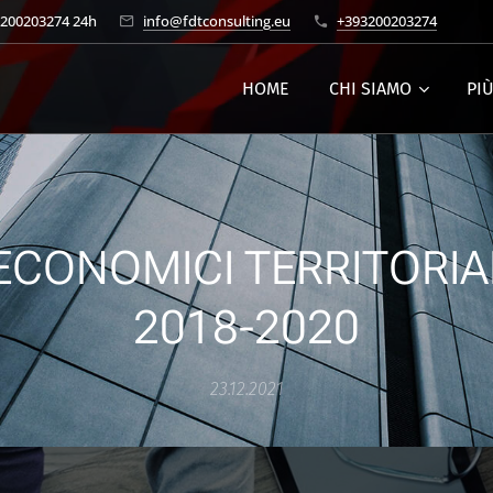
3200203274 24h
info@fdtconsulting.eu
+393200203274
HOME
CHI SIAMO
PI
ECONOMICI TERRITORIAL
2018-2020
23.12.2021