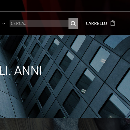
Ù
CARRELLO
I. ANNI