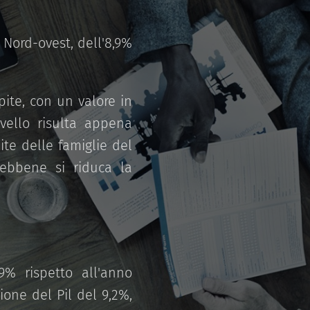
 Nord-ovest, dell'8,9%
pite, con un valore in
ivello risulta appena
ite delle famiglie del
sebbene si riduca la
9% rispetto all'anno
ione del Pil del 9,2%,