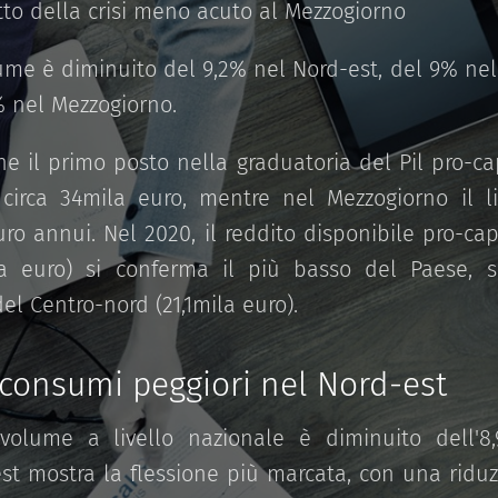
tto della crisi meno acuto al Mezzogiorno
olume è diminuito del 9,2% nel Nord-est, del 9% nel
% nel Mezzogiorno.
e il primo posto nella graduatoria del Pil pro-ca
circa 34mila euro, mentre nel Mezzogiorno il l
ro annui. Nel 2020, il reddito disponibile pro-cap
la euro) si conferma il più basso del Paese, 
el Centro-nord (21,1mila euro).
 consumi peggiori nel Nord-est
 volume a livello nazionale è diminuito dell'8,
st mostra la flessione più marcata, con una riduz