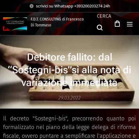
scrivici su Whatsapp +393200203274 24h
CERCA
F.D.T. CONSULTING di Francesco
Di Tommaso
.
Debitore fallito: dal
“Sostegni-bis”sì alla nota di
variazione immediata
29.03.2022
Il decreto "Sostegni-
bis
", precorrendo quanto poi
formalizzato nel piano della legge delega di riforma
fiscale, ovvero puntare a semplificare l'applicazione e