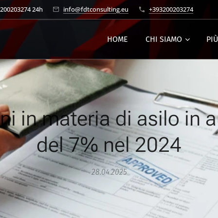
3200203274 24h
info@fdtconsulting.eu
+393200203274
HOME
CHI SIAMO
PI
ni in materia di asilo in
del 7% nel 2024
28.04.2025