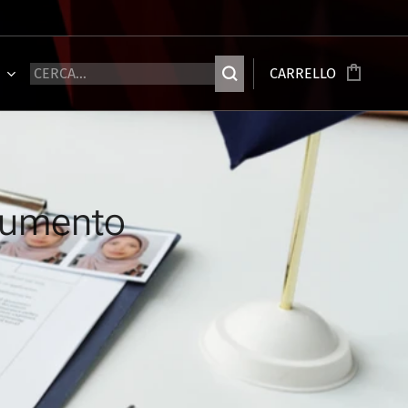
Ù
CARRELLO
 aumento