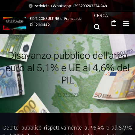
scrivici su Whatsapp +393200203274 24h
CERCA
F.D.T. CONSULTING di Francesco
Di Tommaso
.
Disavanzo pubblico dell'area
euro al 5,1% e UE al 4,6% del
PIL
13.03.2023
Debito pubblico rispettivamente al 95,4% e all'87,9%