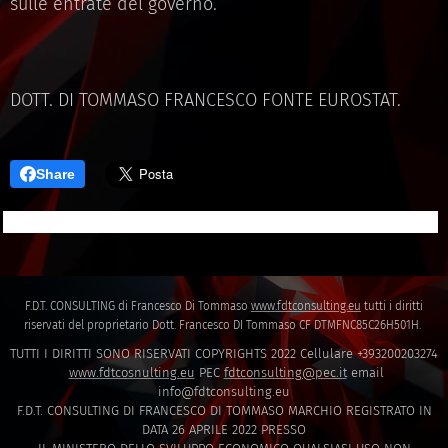
sulle entrate del governo.
DOTT. DI TOMMASO FRANCESCO FONTE EUROSTAT.
Share
F.D.T. CONSULTING di Francesco Di Tommaso
www.fdtconsulting.eu
tutti i diritti
riservati del proprietario Dott. Francesco DI Tommaso CF DTMFNC85C26H501H.
TUTTI I DIRITTI SONO RISERVATI COPYRIGHTS 2022 Cellulare +393200203274
www.fdtcosnulting.eu
PEC
fdtconsulting@pec.it
email
info@fdtconsulting.eu
F.D.T. CONSULTING DI FRANCESCO DI TOMMASO MARCHIO REGISTRATO IN
DATA 26 APRILE 2022 PRESSO