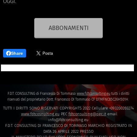
OGGI.
ABBONAMENTI
Share
F.D.T. CONSULTING di Francesco Di Tommaso
www.fdtconsulting.eu
tutti i diritti
riservati del proprietario Dott. Francesco DI Tommaso CF DTMFNC85C26H501H.
TUTTI I DIRITTI SONO RISERVATI COPYRIGHTS 2022 Cellulare +393200203274
www.fdtcosnulting.eu
PEC
fdtconsulting@pec.it
email
info@fdtconsulting.eu
F.D.T. CONSULTING DI FRANCESCO DI TOMMASO MARCHIO REGISTRATO IN
DATA 26 APRILE 2022 PRESSO