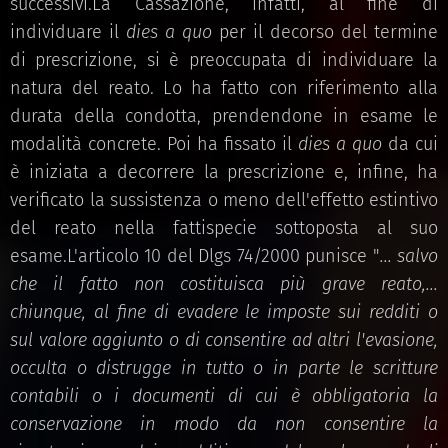
successivi.La Cassazione, infatti, al fine di
individuare il
dies a quo
per il decorso del termine
di prescrizione, si è preoccupata di individuare la
natura del reato. Lo ha fatto con riferimento alla
durata della condotta, prendendone in esame le
modalità concrete. Poi ha fissato il
dies a quo
da cui
è iniziata a decorrere la prescrizione e, infine, ha
verificato la sussistenza o meno dell'effetto estintivo
del reato nella fattispecie sottoposta al suo
esame.L'articolo 10 del Dlgs 74/2000 punisce "
... salvo
che il fatto non costituisca più grave reato,...
chiunque, al fine di evadere le imposte sui redditi o
sul valore aggiunto o di consentire ad altri l'evasione,
occulta o distrugge in tutto o in parte le scritture
contabili o i documenti di cui è obbligatoria la
conservazione in modo da non consentire la