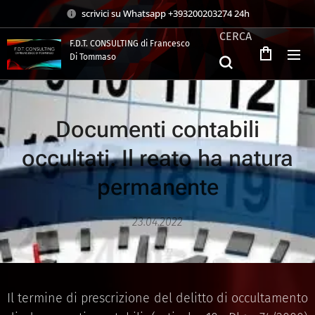
scrivici su Whatsapp +393200203274 24h
CERCA
F.D.T. CONSULTING di Francesco
Di Tommaso
.
Documenti contabili
occultati. Il reato ha natura
permanente
23.04.2022
Il termine di prescrizione del delitto di occultamento