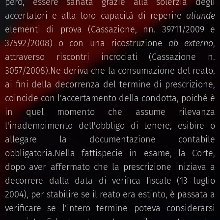
però, essere sanata grazie alla solerzia degli
accertatori e alla loro capacità di reperire
aliunde
elementi di prova (Cassazione, nn. 39711/2009 e
37592/2008) o con una ricostruzione
ab externo
,
attraverso riscontri incrociati (Cassazione n.
3057/2008).Ne deriva che la consumazione del reato,
ai fini della decorrenza del termine di prescrizione,
coincide con l'accertamento della condotta, poiché è
in quel momento che assume rilevanza
l'inadempimento dell'obbligo di tenere, esibire o
allegare la documentazione contabile
obbligatoria.Nella fattispecie in esame, la Corte,
dopo aver affermato che la prescrizione iniziava a
decorrere dalla data di verifica fiscale (13 luglio
2004), per stabilire se il reato era estinto, è passata a
verificare se l'intero termine poteva considerarsi