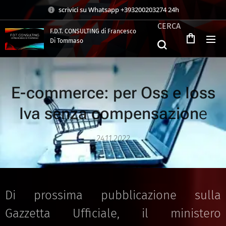
scrivici su Whatsapp +393200203274 24h
CERCA
F.D.T. CONSULTING di Francesco
Di Tommaso
.
E-commerce: per Oss e Ioss
Iva senza compensazion
e
24.11.2022
Di prossima pubblicazione sulla
Gazzetta Ufficiale, il ministero