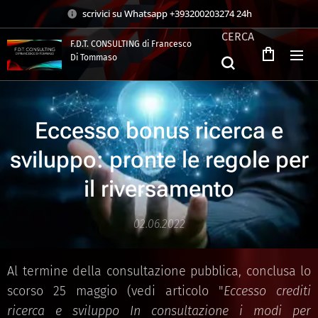
scrivici su Whatsapp +393200203274 24h
CERCA
F.D.T. CONSULTING di Francesco
Di Tommaso
.
Eccesso bonus ricerca e
sviluppo: pronte le regole per
il riversamento
02.06.2022
Al termine della consultazione pubblica, conclusa lo
scorso 25 maggio (vedi articolo "
Eccesso crediti
ricerca e sviluppo In consultazione i modi per