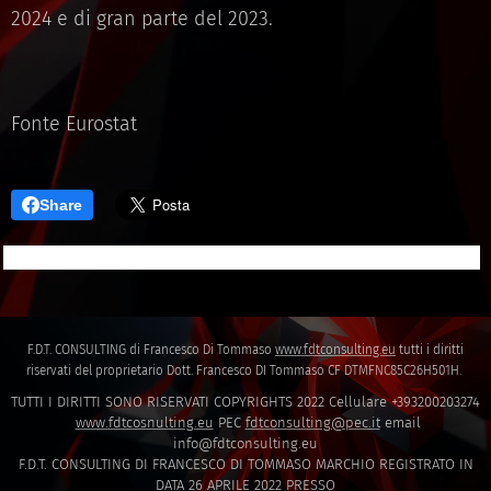
2024 e di gran parte del 2023.
Fonte Eurostat
Share
F.D.T. CONSULTING di Francesco Di Tommaso
www.fdtconsulting.eu
tutti i diritti
riservati del proprietario Dott. Francesco DI Tommaso CF DTMFNC85C26H501H.
TUTTI I DIRITTI SONO RISERVATI COPYRIGHTS 2022 Cellulare +393200203274
www.fdtcosnulting.eu
PEC
fdtconsulting@pec.it
email
info@fdtconsulting.eu
F.D.T. CONSULTING DI FRANCESCO DI TOMMASO MARCHIO REGISTRATO IN
DATA 26 APRILE 2022 PRESSO