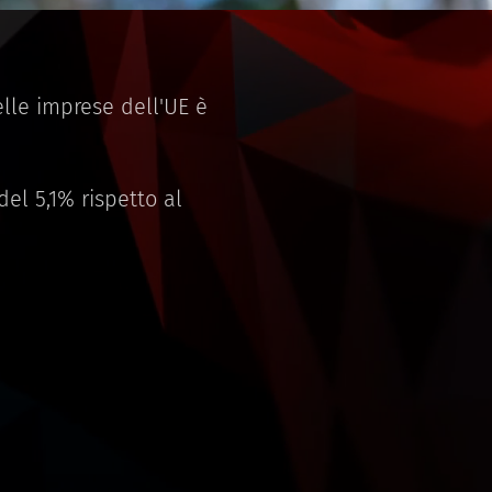
elle imprese dell'UE è
el 5,1% rispetto al