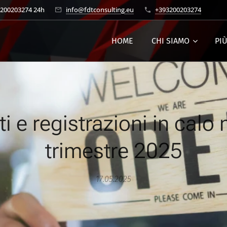
3200203274 24h
info@fdtconsulting.eu
+393200203274
HOME
CHI SIAMO
PI
i e registrazioni in calo
trimestre 2025
17.05.2025