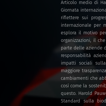
Articolo medio di Ha
Giornata internazion
riflettere sui progr
internazionale per m
esplora il motivo pe
organizzazioni, il ch
parte delle aziende d
responsabilità azien
impatti sociali sul
maggiore trasparenza
cambiamenti che abbi
così come la sosteni
questo. Harold Pauwe
Standard sulla biod