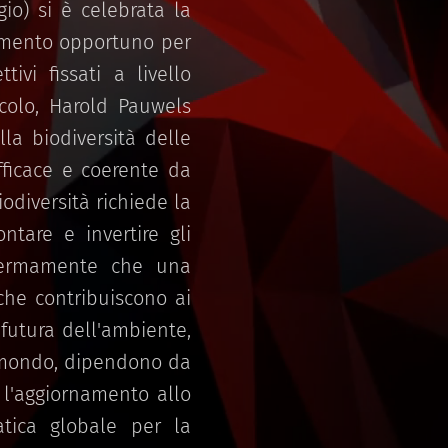
io) si è celebrata la
momento opportuno per
ivi fissati a livello
icolo, Harold Pauwels
la biodiversità delle
efficace e coerente da
odiversità richiede la
ntare e invertire gli
o fermamente che una
che contribuiscono ai
futura dell'ambiente,
l mondo, dipendono da
 l'aggiornamento allo
atica globale per la