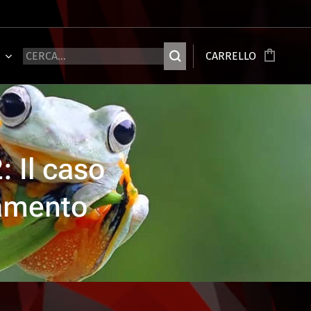
Ù
CARRELLO
: Il caso
iamento