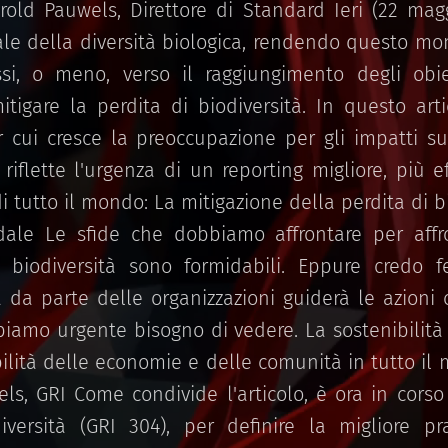
rold Pauwels, Direttore di Standard Ieri (22 magg
ale della diversità biologica, rendendo questo 
essi, o meno, verso il raggiungimento degli obiett
itigare la perdita di biodiversità. In questo art
r cui cresce la preoccupazione per gli impatti sul
e riflette l'urgenza di un reporting migliore, più 
i tutto il mondo: La mitigazione della perdita di bi
dale Le sfide che dobbiamo affrontare per affro
la biodiversità sono formidabili. Eppure cred
 da parte delle organizzazioni guiderà le azioni 
amo urgente bisogno di vedere. La sostenibilità 
bilità delle economie e delle comunità in tutto i
ls, GRI Come condivide l'articolo, è ora in corso
iversità (GRI 304), per definire la migliore pr