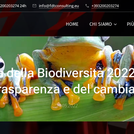
3200203274 24h
info@fdtconsulting.eu
+393200203274
HOME
CHI SIAMO
PI
 della Biodiversità 2022
trasparenza e del camb
24.05.2022