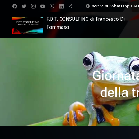
scrivici su Whatsapp +39
F.D.T. CONSULTING di Francesco Di
Tommaso
.
Giornata
della 